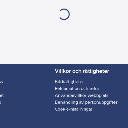
Villkor och rättigheter
ss
Bildrättigheter
Reklamation och retur
et
Användarvillkor webbplats
s
Behandling av personuppgifter
Cookie-inställningar