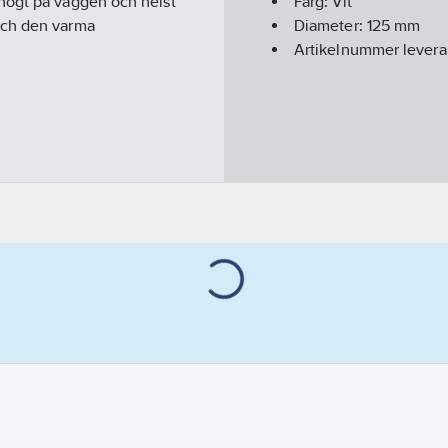
högt på väggen och helst
Färg:
Vit
och den varma
Diameter:
125
mm
Artikelnummer levera