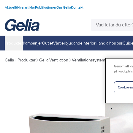
Aktuellt
Nya artiklar
Publikationer
Om Gelia
Kontakt
Produkter
Kampanjer
Outlet
Vårt erbjudande
Interiör
Handla hos oss
Guide
Gelia
Produkter
Gelia Ventilation
Ventilationssystem
Ventilationss
Genom att kli
på webbplats
Cookie-in