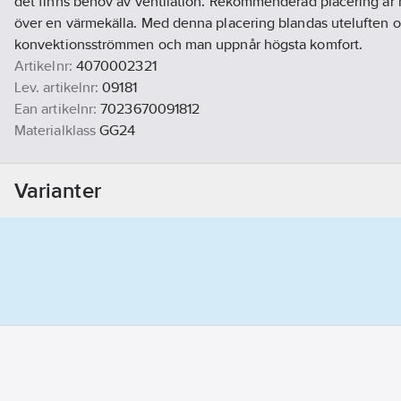
det finns behov av ventilation. Rekommenderad placering är 
över en värmekälla. Med denna placering blandas uteluften 
konvektionsströmmen och man uppnår högsta komfort.
Artikelnr:
4070002321
Lev. artikelnr:
09181
Ean artikelnr:
7023670091812
Materialklass
GG24
Varianter