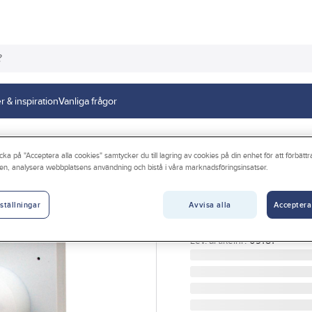
r & inspiration
Vanliga frågor
ystem Flexit
cka på "Acceptera alla cookies" samtycker du till lagring av cookies på din enhet för att förbätt
en, analysera webbplatsens användning och bistå i våra marknadsföringsinsatser.
FLEXIT
Friskluftsventil 
Avvisa alla
Acceptera
ställningar
FRISKLUFTSVENTIL AERO
Artikelnr:
4070002321
Lev. artikelnr:
09181