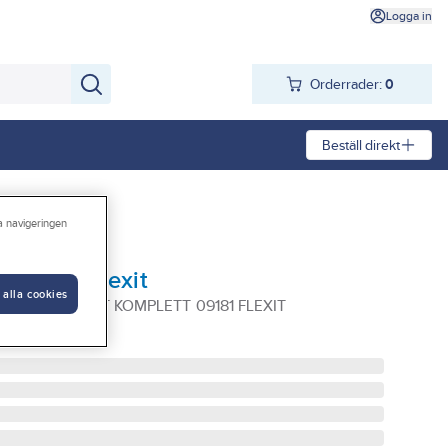
Logga in
Orderrader:
0
Beställ direkt
ra navigeringen
Aero 125, Flexit
 alla cookies
125 125MM VIT KOMPLETT 09181 FLEXIT