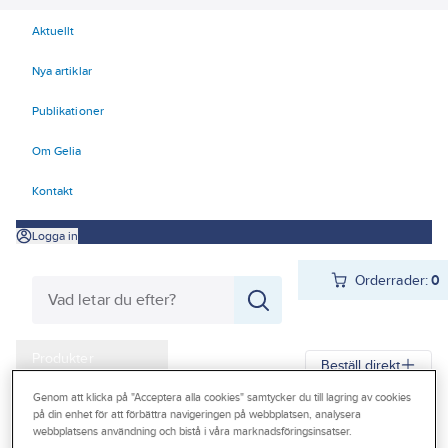
Aktuellt
Nya artiklar
Publikationer
Om Gelia
Kontakt
Logga in
Orderrader:
0
Produkter
Beställ direkt
Kampanjer
Genom att klicka på "Acceptera alla cookies" samtycker du till lagring av cookies
på din enhet för att förbättra navigeringen på webbplatsen, analysera
Gelia
Produkter
Gelia Ventilation
Ventilationssystem
Outlet
webbplatsens användning och bistå i våra marknadsföringsinsatser.
Ventilationssystem Flexit