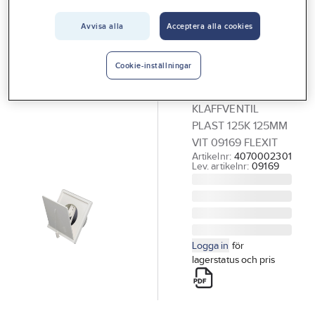
Vårt erbjudande
Avvisa alla
Acceptera alla cookies
FLEXIT
Interiör
Klaffventil,
Handla hos oss
rund stos,
Cookie-inställningar
Flexit
Guider & inspiration
KLAFFVENTIL
Vanliga frågor
PLAST 125K 125MM
VIT 09169 FLEXIT
Artikelnr:
4070002301
Lev. artikelnr:
09169
Logga in
för
lagerstatus och pris