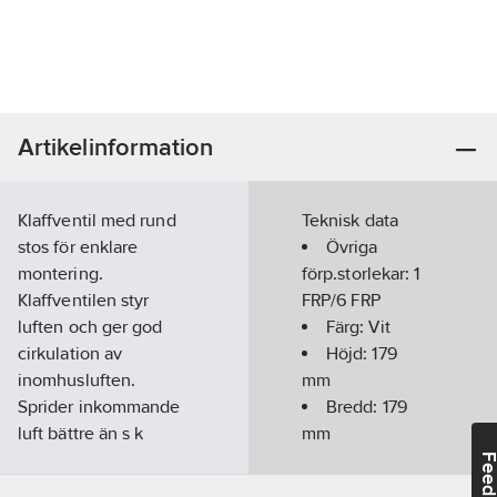
Artikelinformation
Klaffventil med rund
Teknisk data
stos för enklare
Övriga
montering.
förp.storlekar:
1
Klaffventilen styr
FRP/6 FRP
luften och ger god
Färg:
Vit
cirkulation av
Höjd:
179
inomhusluften.
mm
Sprider inkommande
Bredd:
179
luft bättre än s k
mm
tallriksventil. Luckan
Diameter:
Feedba
kan regleras i tre fasta
125
mm