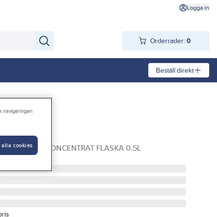
Logga in
Orderrader:
0
Beställ direkt
ra navigeringen
RW
 alla cookies
ANGO SUPERKONCENTRAT FLASKA 0.5L
pris