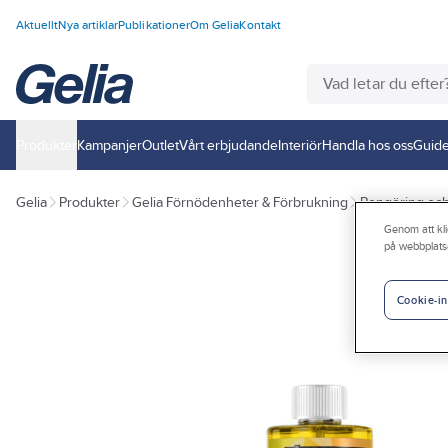
Aktuellt
Nya artiklar
Publikationer
Om Gelia
Kontakt
Produkter
Kampanjer
Outlet
Vårt erbjudande
Interiör
Handla hos oss
Guide
Gelia
Produkter
Gelia Förnödenheter & Förbrukning
Rengöring och
Genom att kli
på webbplats
Cookie-in