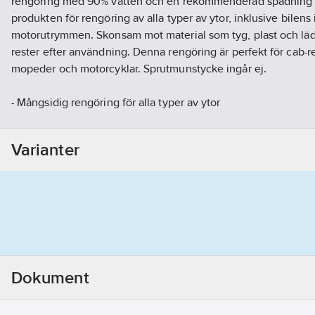
rengöring med 90% vatten och en rekommenderad spädning 
produkten för rengöring av alla typer av ytor, inklusive bilens 
motorutrymmen. Skonsam mot material som tyg, plast och läd
rester efter användning. Denna rengöring är perfekt för cab-re
mopeder och motorcyklar. Sprutmunstycke ingår ej.
- Mångsidig rengöring för alla typer av ytor
- Skonsam mot material utan att lämna rester
- Flexibel användning - både koncentrerad eller utspädd
Varianter
Artikelnr:
5012598711
Ean artikelnr:
634240146411
Ägarens artikelnr:
81259871
Materialklass
GI59
Dokument