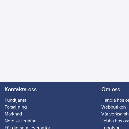
Kontakta oss
Om oss
Kundtjänst
Handla hos o
Försäljning
Webbutiken
Marknad
Vår verksamh
Nordisk ledning
Jobba hos os
För dig som leverantör
Logotype