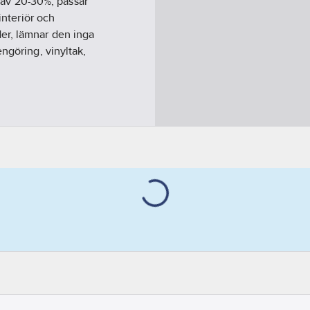
av 20-30%, passar
interiör och
er, lämnar den inga
ngöring, vinyltak,