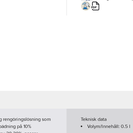
ig rengöringslösning som
Teknisk data
spädning på 10%
Volym/Innehåll:
0.5
l