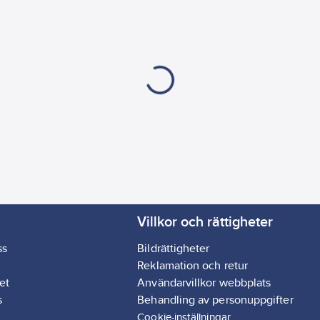
Villkor och rättigheter
ss
Bildrättigheter
Reklamation och retur
et
Användarvillkor webbplats
s
Behandling av personuppgifter
Cookie-inställningar