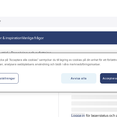
r & inspiration
Vanliga frågor
 städ
Rengöring och avfettning
cka på "Acceptera alla cookies" samtycker du till lagring av cookies på din enhet för att förbätt
en, analysera webbplatsens användning och bistå i våra marknadsföringsinsatser.
GÖRDETMEDRW
Multirengöring 
Avvisa alla
Acceptera
ställningar
MULTIRENGÖRING RW M
Artikelnr:
5012598711
Logga in
för lagerstatus och 