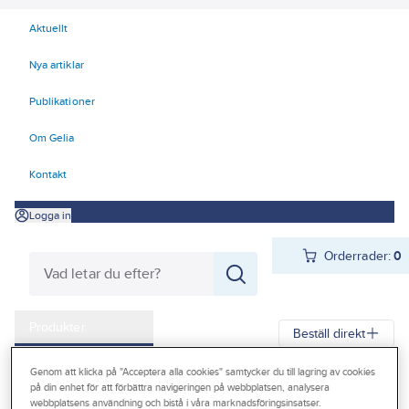
Aktuellt
Nya artiklar
Publikationer
Om Gelia
Kontakt
Logga in
Orderrader:
0
Produkter
Beställ direkt
Kampanjer
Genom att klicka på "Acceptera alla cookies" samtycker du till lagring av cookies
Gelia
Produkter
Gelia Förnödenheter & Förbrukning
på din enhet för att förbättra navigeringen på webbplatsen, analysera
Outlet
webbplatsens användning och bistå i våra marknadsföringsinsatser.
Lim, fog, spackel, tätning
Fog och tätning
Silikonfog