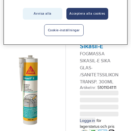
Vårt erbjudande
Avvisa alla
Acceptera alla cookies
SIKA
Interiör
Fogmassa,
Handla hos oss
Bygg- och
Cookie-inställningar
glassilikon,
Guider & inspiration
Sikasil-E
Vanliga frågor
FOGMASSA
SIKASIL-E SIKA
GLAS-
/SANITETSSILIKON
TRANSP. 300ML
Artikelnr:
5101104111
Logga in
för
lagerstatus och pris