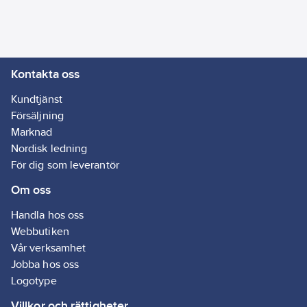
resistens
• Mycket god
vidhäftning till många
olika icke porösa
Kontakta oss
underlag
Artikelnr:
5101104111
Kundtjänst
Ean
Försäljning
3240240006029
artikelnr:
Marknad
Ägarens
Nordisk ledning
110411
artikelnr:
För dig som leverantör
Materialklass
GI51
Om oss
Handla hos oss
Webbutiken
Vår verksamhet
Jobba hos oss
Logotype
Villkor och rättigheter