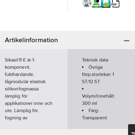
Artikelinformation
Sikasil®-E är 1-
Teknisk data
komponent,
Övriga
fukthärdande,
förp.storlekar:
1
lågmodulär elastisk
ST/12 ST
silikonfogmassa
lämplig för
Volym/Innehåll:
applikationer inne och
300
ml
ute. Lämplig för
Färg:
fogning av
Transparent
sanitetsutrymmen,
glas- och vädertätning
Modell/Utförande: