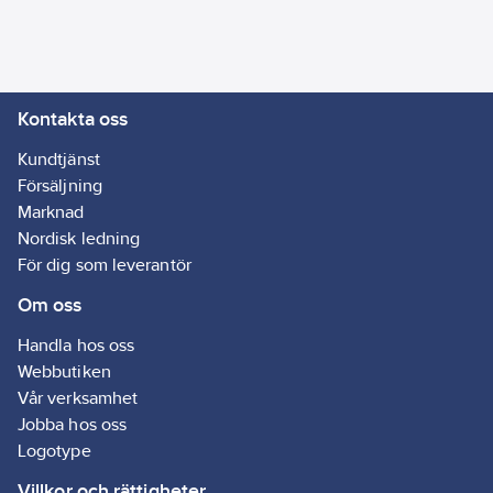
0502-Y, Light Grey S
1500-N, Grey S 3500-
N, Black S 9000-N
Artikelnr:
5107579291
Kontakta oss
Ean
7612895689906
artikelnr:
Kundtjänst
Ägarens
Försäljning
757929
artikelnr:
Marknad
Materialklass
GI53
Nordisk ledning
För dig som leverantör
Om oss
Handla hos oss
Webbutiken
Vår verksamhet
Jobba hos oss
Logotype
Villkor och rättigheter