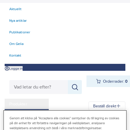
Aktuellt
Nya artiklar
Publikationer
Om Gelia
Kontakt
Logga in
Orderrader:
0
Produkter
Beställ direkt
Kampanjer
Genom att klicka på "Acceptera alla cookies" samtycker du till lagring av cookies
Gelia
Produkter
Gelia Förnödenheter & Förbrukning
på din enhet för att förbättra navigeringen på webbplatsen, analysera
Outlet
webbplatsens användning och bistå i våra marknadsföringsinsatser.
Lim, fog, spackel, tätning
Fog och tätning
Fogmassa