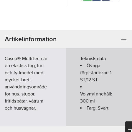
Artikelinformation
Casco® MultiTech är
Teknisk data
en elastisk fog, lim
Övriga
och fyllmedel med
förp.storlekar:
1
mycket brett
ST/12 ST
användningsområde
för hus, stugor,
Volym/Innehåll:
fritidsbåtar, våtrum
300
ml
och husvagnar.
Färg:
Svart
• Fogar, tätar och
limmar • Inne & ute •