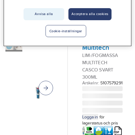
Vårt erbjudande
Avvisa alla
Acceptera alla cookies
CASCO
Interiör
Lim &
Handla hos oss
Fogmassa,
Cookie-inställningar
Casco
Guider & inspiration
Multitech
Vanliga frågor
LIM-/FOGMASSA
MULTITECH
CASCO SVART
300ML
Artikelnr:
5107579291
Logga in
för
lagerstatus och pris