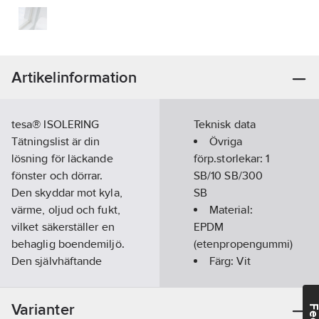
Artikelinformation
tesa® ISOLERING
Teknisk data
Tätningslist är din
Övriga
lösning för läckande
förp.storlekar:
1
fönster och dörrar.
SB/10 SB/300
Den skyddar mot kyla,
SB
värme, oljud och fukt,
Material:
vilket säkerställer en
EPDM
behaglig boendemiljö.
(etenpropengummi)
Den självhäftande
Färg:
Vit
tätningstejpen är
Bredd:
9
mm
enkel att installera -
Längd:
25
m
Varianter
allt du behöver är enr
Tjocklek: