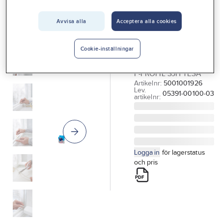
Vårt erbjudande
TESA
Tätningslist P-
Avvisa alla
Acceptera alla cookies
Interiör
profil, Tesa
Handla hos oss
TÄTNINGSLIST
Cookie-inställningar
9MMX5.5MMX25M VIT
Guider & inspiration
P-PROFIL SJH TESA
Vanliga frågor
Artikelnr:
5001001926
Lev.
05391-00100-03
artikelnr:
Logga in
för lagerstatus
och pris