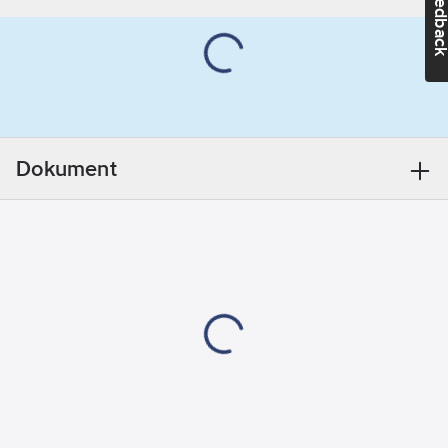
Feedba
sax. Efter att ha
5.5
mm
noggrant rengjort ytan
UV-resistent:
från smuts, fett och
Ja
damm kan
installationen börja
Självhäftande:
omedelbart. Med sin
Ja
profil som liknar
Dokument
bokstaven E i tvärsnitt,
tätar den
högkvalitativa
gummitejpen små
sprickor på 1 - 3,5 mm
mellan fönsterkarmar
och fönsterfoder. Den
passar för nästan alla
typer av fönster,
rumsdörrar eller
skåpdörrar. tesa®
ISOLERING