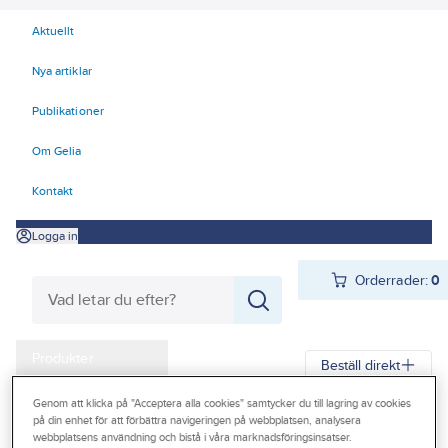
Aktuellt
Nya artiklar
Publikationer
Om Gelia
Kontakt
Logga in
Orderrader:
0
Produkter
Beställ direkt
Kampanjer
Genom att klicka på "Acceptera alla cookies" samtycker du till lagring av cookies
Gelia
Produkter
Gelia Fästmaterial
Tejp & Tätning
Tätningslist
på din enhet för att förbättra navigeringen på webbplatsen, analysera
Outlet
webbplatsens användning och bistå i våra marknadsföringsinsatser.