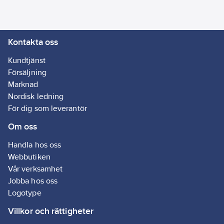
Tätningslist är UV- och
temperaturresistent
och kan lätt tas bort -
Kontakta oss
utan att lämna några
rester.
Kundtjänst
Artikelnr:
5001001926
Försäljning
Lev.
Marknad
05391-00100-03
artikelnr:
Nordisk ledning
Ean
För dig som leverantör
4042448102249
artikelnr:
Om oss
Materialklass
G895
Handla hos oss
Webbutiken
Vår verksamhet
Jobba hos oss
Logotype
Villkor och rättigheter