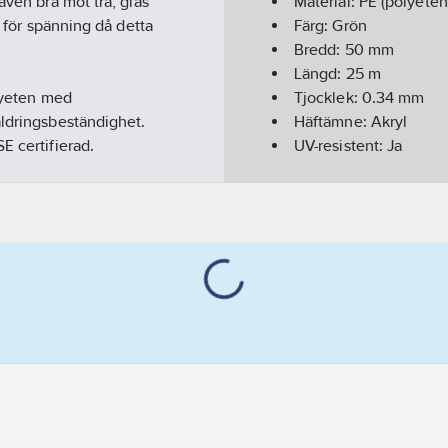
även bra mot trä, glas
Material:
PE (polyeten
s för spänning då detta
Färg:
Grön
Bredd:
50
mm
Längd:
25
m
olyeten med
Tjocklek:
0.34
mm
åldringsbeständighet.
Häftämne:
Akryl
E certifierad.
UV-resistent:
Ja
Utomhus:
Ja
Temperaturområde:
-
Monteringstemperatu
BASTA registrerad:
Ja
Artikelnummer levera