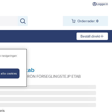
Logga in
Orderrader:
0
Beställ direkt
ra navigeringen
rsegling, etab
 alla cookies
0.34MM 25M GRÖN FÖRSEGLINGSTEJP ETAB
pris