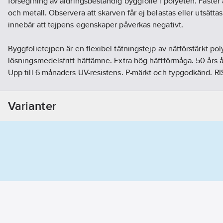
förseglning av åldringsbeständig byggfolie i polyeten. Fäster 
och metall. Observera att skarven får ej belastas eller utsätta
innebär att tejpens egenskaper påverkas negativt.
Byggfolietejpen är en flexibel tätningstejp av nätförstärkt p
lösningsmedelsfritt häftämne. Extra hög häftförmåga. 50 års 
Upp till 6 månaders UV-resistens. P-märkt och typgodkänd. RIS
Artikelnr:
5001001421
Ean artikelnr:
7392011017874
Varianter
Ägarens artikelnr:
411915
Materialklass
G896