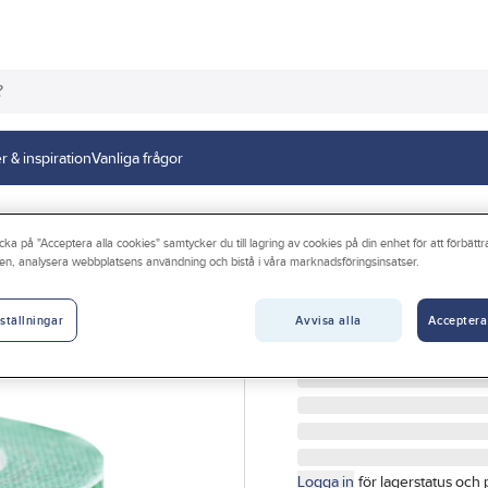
r & inspiration
Vanliga frågor
cka på "Acceptera alla cookies" samtycker du till lagring av cookies på din enhet för att förbätt
en, analysera webbplatsens användning och bistå i våra marknadsföringsinsatser.
ETAB
Byggfolietejp fö
Avvisa alla
Acceptera
ställningar
BYGGFOLIETEJP 50MMX
Artikelnr:
5001001421
Logga in
för lagerstatus och 