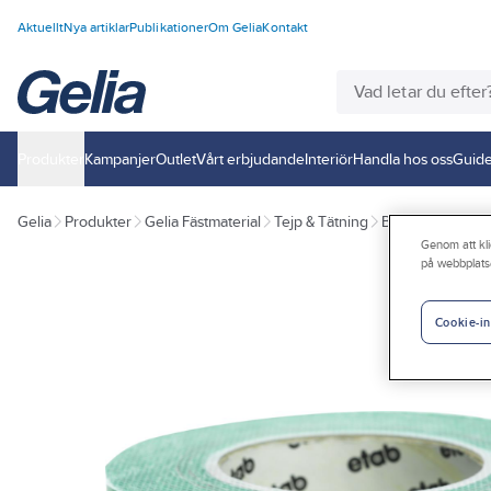
Aktuellt
Nya artiklar
Publikationer
Om Gelia
Kontakt
Produkter
Kampanjer
Outlet
Vårt erbjudande
Interiör
Handla hos oss
Guide
Gelia
Produkter
Gelia Fästmaterial
Tejp & Tätning
Byggtejp
Genom att kli
på webbplats
Cookie-in