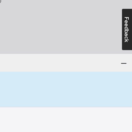
)
Feedback
40-+80
°C
r:
-10-+40
°C
ntör:
5525