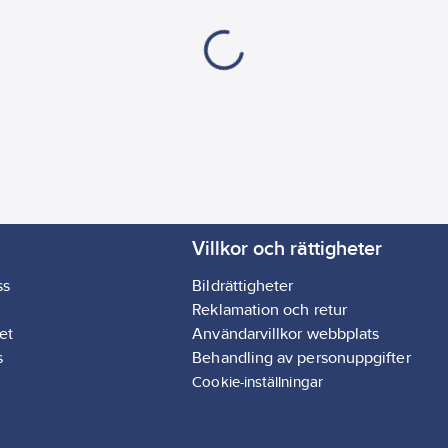
Villkor och rättigheter
ss
Bildrättigheter
Reklamation och retur
et
Användarvillkor webbplats
s
Behandling av personuppgifter
Cookie-inställningar