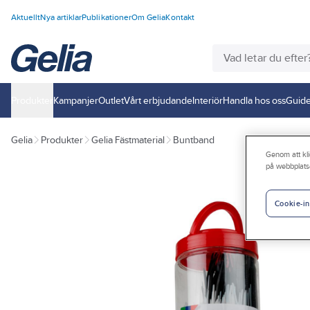
Aktuellt
Nya artiklar
Publikationer
Om Gelia
Kontakt
Produkter
Kampanjer
Outlet
Vårt erbjudande
Interiör
Handla hos oss
Guide
Gelia
Produkter
Gelia Fästmaterial
Buntband
Genom att kli
på webbplats
Cookie-in