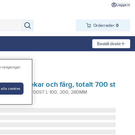
Logga in
Orderrader:
0
Beställ direkt
ra navigeringen
lika storlekar och färg, totalt 700 st
 alla cookies
/SVART TOT 700ST L 100, 200, 280MM