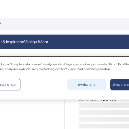
r & inspiration
Vanliga frågor
cka på "Acceptera alla cookies" samtycker du till lagring av cookies på din enhet för att förbätt
en, analysera webbplatsens användning och bistå i våra marknadsföringsinsatser.
GELIA
Buntbandssats, o
Avvisa alla
Acceptera
ställningar
BUNTBAND MIX NEUTRAL
Artikelnr:
4000267001
Lev. artikelnr:
B6-700