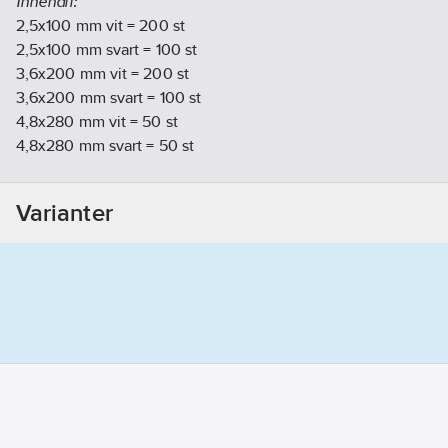
Innehåll:
2,5x100 mm vit = 200 st
2,5x100 mm svart = 100 st
3,6x200 mm vit = 200 st
3,6x200 mm svart = 100 st
4,8x280 mm vit = 50 st
4,8x280 mm svart = 50 st
Artikelnr:
4000267001
Lev. artikelnr:
B6-700
Varianter
Ean artikelnr:
7318272670016
Materialklass
GG65