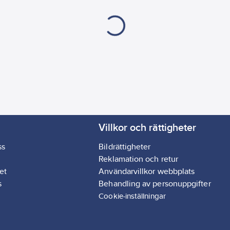
Villkor och rättigheter
ss
Bildrättigheter
Reklamation och retur
et
Användarvillkor webbplats
s
Behandling av personuppgifter
Cookie-inställningar