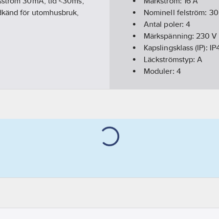
lsström 30mA, tid <30ms,
Märkström:
16
A
odkänd för utomhusbruk,
Nominell felström:
30
Antal poler:
4
Märkspänning:
230
V
Kapslingsklass (IP):
IP
Läckströmstyp:
A
Moduler:
4
Färg:
Grå