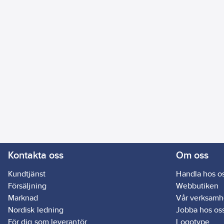
Kontakta oss
Om oss
Kundtjänst
Handla hos o
Försäljning
Webbutiken
Marknad
Vår verksamh
Nordisk ledning
Jobba hos os
För dig som leverantör
Logotype