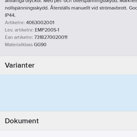
allvarliga olyckor. Med pet- och överspänningsskydd. Märkfe
nollspänningsskydd. Återställs manuellt vid strömavbrott. G
IP44.
Artikelnr:
4063002001
Lev. artikelnr:
EMP200S-1
Ean artikelnr:
7318270020011
Materialklass
GG90
Varianter
Dokument