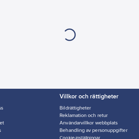
Villkor och rättigheter
ss
Bildrättigheter
Reklamation och retur
et
Användarvillkor webbplats
s
Behandling av personuppgifter
Cookie-inställningar