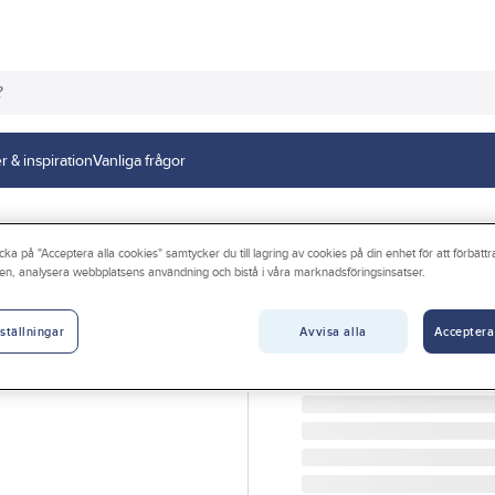
r & inspiration
Vanliga frågor
cka på "Acceptera alla cookies" samtycker du till lagring av cookies på din enhet för att förbätt
en, analysera webbplatsens användning och bistå i våra marknadsföringsinsatser.
GELIA
Jordfelsbrytare
Avvisa alla
Acceptera
ställningar
JORDFELSBRYTARE 16A 
Artikelnr:
4063002001
Lev. artikelnr:
EMP200S-1