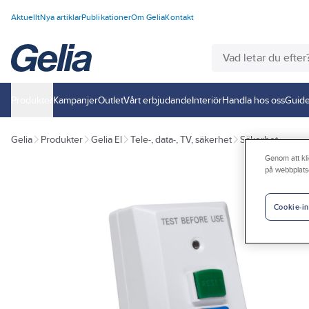
Aktuellt
Nya artiklar
Publikationer
Om Gelia
Kontakt
Produkter
Kampanjer
Outlet
Vårt erbjudande
Interiör
Handla hos oss
Guide
Gelia
Produkter
Gelia El
Tele-, data-, TV, säkerhet
Säkerhet
Genom att kli
på webbplats
Cookie-in