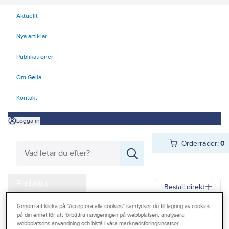
Aktuellt
Nya artiklar
Publikationer
Om Gelia
Kontakt
Logga in
Orderrader:
0
Produkter
Beställ direkt
Kampanjer
Genom att klicka på "Acceptera alla cookies" samtycker du till lagring av cookies
Gelia
Produkter
Gelia El
Tele-, data-, TV, säkerhet
Data
på din enhet för att förbättra navigeringen på webbplatsen, analysera
Outlet
webbplatsens användning och bistå i våra marknadsföringsinsatser.