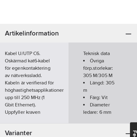
Artikelinformation
Kabel U/UTP C6.
Teknisk data
Oskärmad kat6-kabel
Övriga
för egenkontaktering
förp.storlekar:
av nätverkssladd.
305 M/305 M
Kabeln är verifierad för
Längd:
305
höghastighetsapplikationer
m
upp till 250 MHz (1
Färg:
Vit
Gbit Ethernet).
Diameter
Uppfyller kraven
ledare:
6
mm
enligt EN 50173-1 Class
Kategori:
6
E, ISO/IEC 11801 och
Varianter
IEC 332-1.