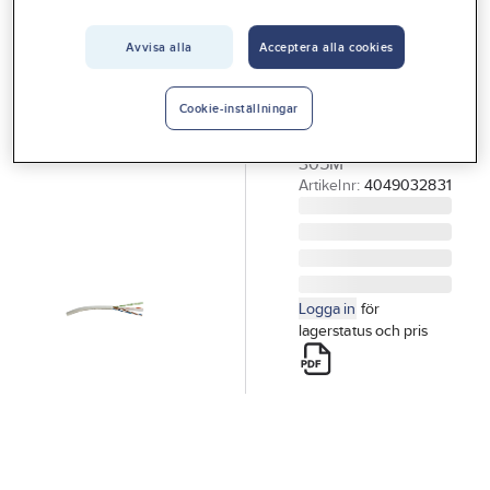
Vårt erbjudande
GELIA
Nätverkskabel
Avvisa alla
Acceptera alla cookies
Interiör
CAT6 UTP
Handla hos oss
NÄTVERKSKABEL
Cookie-inställningar
CAT6 UTP BOBIN
Guider & inspiration
305M
Vanliga frågor
Artikelnr:
4049032831
Logga in
för
lagerstatus och pris