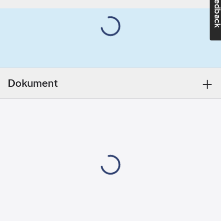
Feedba
Artikelnr:
4049032831
Ean
7318270097204
artikelnr:
Ägarens
4932013E
artikelnr:
Materialklass
GZ96
Dokument