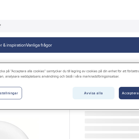
r & inspiration
Vanliga frågor
cka på "Acceptera alla cookies" samtycker du till lagring av cookies på din enhet för att förbätt
en, analysera webbplatsens användning och bistå i våra marknadsföringsinsatser.
CAPIDI
Brandvarnare, tr
Avvisa alla
Acceptera
ställningar
BRANDVARNARE OPTISK 
Artikelnr:
4063023252
Lev. artikelnr:
38802902