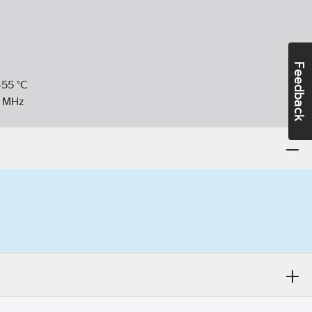
Feedback
-55
°C
MHz