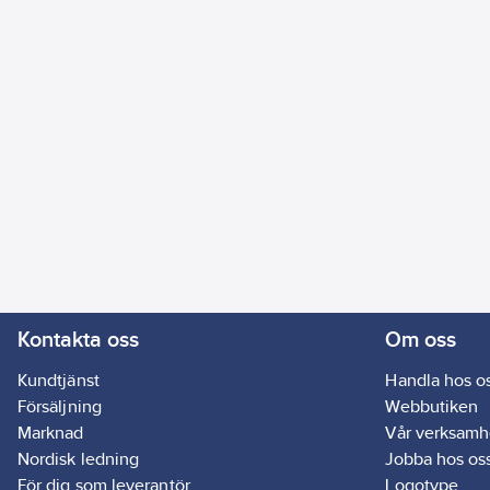
Kontakta oss
Om oss
Kundtjänst
Handla hos o
Försäljning
Webbutiken
Marknad
Vår verksamh
Nordisk ledning
Jobba hos os
För dig som leverantör
Logotype