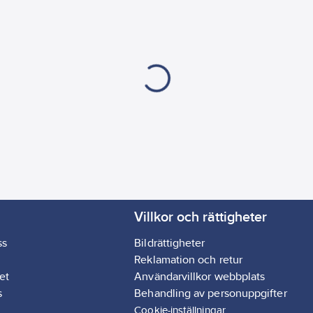
Villkor och rättigheter
ss
Bildrättigheter
Reklamation och retur
et
Användarvillkor webbplats
s
Behandling av personuppgifter
Cookie-inställningar