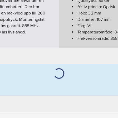
brandvarnare använder en
Ljudstyrka:
85
dB
litiumbatteri. Den har
Aktiv princip:
Optisk
 en räckvidd upp till 200
Höjd:
32
mm
apptryck. Monteringskit
Diameter:
107
mm
 års garanti. 868 MHz.
Färg:
Vit
 års livslängd.
Temperaturområde:
0
Frekvensområde:
868