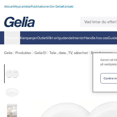
Aktuellt
Nya artiklar
Publikationer
Om Gelia
Kontakt
Produkter
Kampanjer
Outlet
Vårt erbjudande
Interiör
Handla hos oss
Guide
Gelia
Produkter
Gelia El
Tele-, data-, TV, säkerhet
Brandvarnare
Genom att kli
på webbplats
Cookie-in