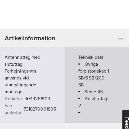
Artikelinformation
Antennuttag med
Teknisk data
slututtag.
Övriga
Förhöjningsram
förp.storlekar:
1
används vid
SB/5 SB/200
utanpåliggande
SB
montage.
Serie:
RS
Artikelnr:
4044261803
Antal uttag:
Ean
2
7318270001805
artikelnr:
Ersätter
Monteringsmetod:
Feedba
09.0005266
artikelnr:
Infällt montage