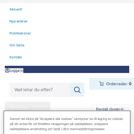
Aktuellt
Nya artiklar
Publikationer
Om Gelia
Kontakt
Logga in
Orderrader:
0
Produkter
Beställ direkt
Kampanjer
Genom att klicka på "Acceptera alla cookies" samtycker du till lagring av cookies
på din enhet för att förbättra navigeringen på webbplatsen, analysera
Gelia
Produkter
Gelia El
Tele-, data-, TV, säkerhet
Outlet
webbplatsens användning och bistå i våra marknadsföringsinsatser.
Antenn och TV