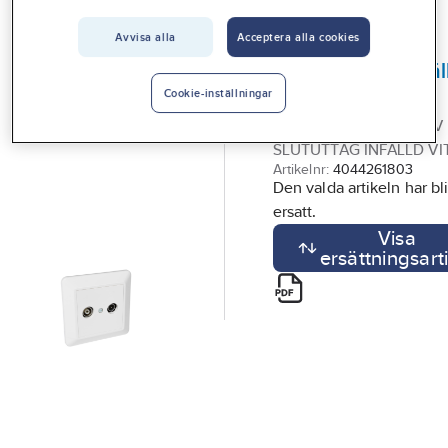
Vårt erbjudande
Avvisa alla
Acceptera alla cookies
ELKO RS
Interiör
Antennuttag, infäll
Handla hos oss
serien, Elko
Cookie-inställningar
ANTENNUTTAG RS R/TV
Guider & inspiration
SLUTUTTAG INFÄLLD VI
Vanliga frågor
Artikelnr:
4044261803
Den valda artikeln har bli
ersatt.
Visa
ersättningsart