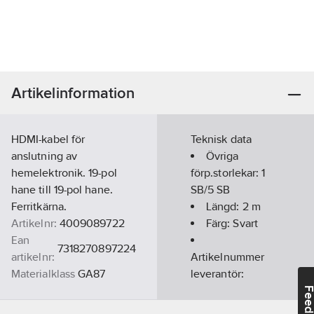
Artikelinformation
HDMI-kabel för
Teknisk data
anslutning av
Övriga
hemelektronik. 19-pol
förp.storlekar:
1
hane till 19-pol hane.
SB/5 SB
Ferritkärna.
Längd:
2
m
Artikelnr:
4009089722
Färg:
Svart
Ean
7318270897224
artikelnr:
Artikelnummer
Materialklass
GA87
leverantör:
908972
Feedba