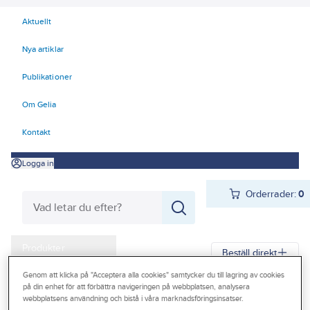
Aktuellt
Nya artiklar
Publikationer
Om Gelia
Kontakt
Logga in
Orderrader:
0
Produkter
Beställ direkt
Kampanjer
Genom att klicka på "Acceptera alla cookies" samtycker du till lagring av cookies
på din enhet för att förbättra navigeringen på webbplatsen, analysera
Gelia
Produkter
Gelia El
Tele-, data-, TV, säkerhet
Outlet
webbplatsens användning och bistå i våra marknadsföringsinsatser.
Antenn och TV