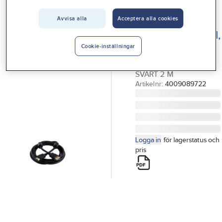
Vårt erbjudande
Avvisa alla
Acceptera alla cookies
GELIA
Interiör
Anslutningskabel,
Handla hos oss
HDMI-HDMI
Cookie-inställningar
HDMI-HDMI KABEL
Guider & inspiration
SVART 2 M
Vanliga frågor
Artikelnr:
4009089722
Logga in
för lagerstatus och
pris