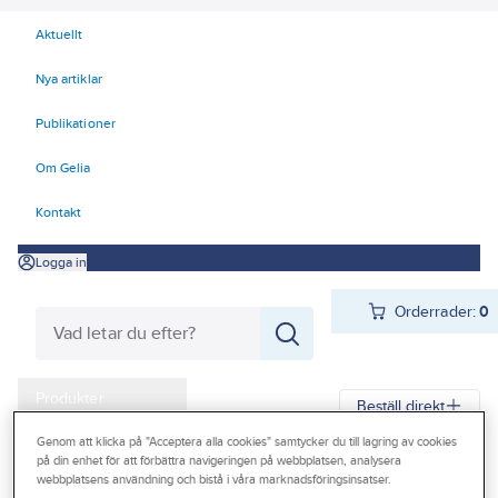
Aktuellt
Nya artiklar
Publikationer
Om Gelia
Kontakt
Logga in
Orderrader:
0
Produkter
Beställ direkt
Kampanjer
Genom att klicka på "Acceptera alla cookies" samtycker du till lagring av cookies
på din enhet för att förbättra navigeringen på webbplatsen, analysera
Gelia
Produkter
Gelia El
Tele-, data-, TV, säkerhet
Outlet
webbplatsens användning och bistå i våra marknadsföringsinsatser.
Antenn och TV