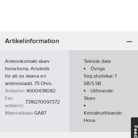
Artikelinformation
Antennkontakt skarv
Teknisk data
hona-hona. Används
Övriga
för att ex skarva en
förp.storlekar:
1
antennsladd. 75 Ohm.
SB/5 SB
Artikelnr:
4000438082
Utförande:
Ean
Skarv
7318270097372
artikelnr:
Materialklass
GA87
Kontaktutförande:
Hona
Feedba