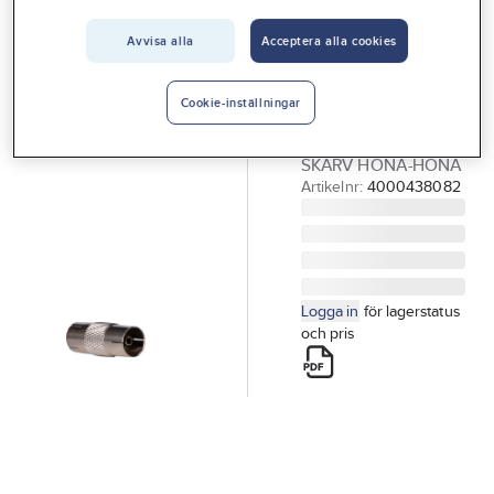
Vårt erbjudande
Avvisa alla
Acceptera alla cookies
GELIA
Interiör
Antennkontakt,
Handla hos oss
skarv
Cookie-inställningar
ANTENNKONTAKT
Guider & inspiration
SKARV HONA-HONA
Vanliga frågor
Artikelnr:
4000438082
Logga in
för lagerstatus
och pris