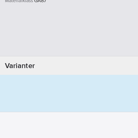
Materialklass
GA87
Varianter