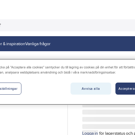
r & inspiration
Vanliga frågor
cka på "Acceptera alla cookies" samtycker du till lagring av cookies på din enhet för att förbätt
en, analysera webbplatsens användning och bistå i våra marknadsföringsinsatser.
GELIA
Antenn, kabelsk
Avvisa alla
Acceptera
ställningar
ANTENNKONTAKT KABE
Artikelnr:
09.0000982
Logga in
för lagerstatus och 