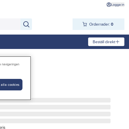
Logga in
Orderrader:
0
Beställ direkt
ra navigeringen
arv
 alla cookies
LSKARV
pris