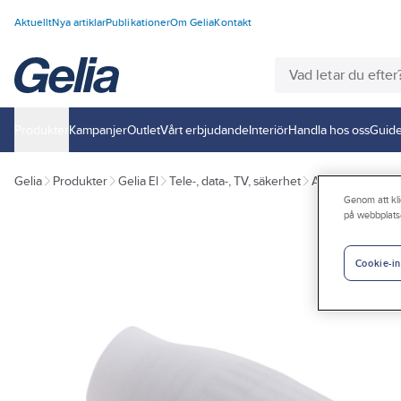
Aktuellt
Nya artiklar
Publikationer
Om Gelia
Kontakt
Produkter
Kampanjer
Outlet
Vårt erbjudande
Interiör
Handla hos oss
Guide
Gelia
Produkter
Gelia El
Tele-, data-, TV, säkerhet
Antenn och TV
Genom att kli
på webbplats
Cookie-in