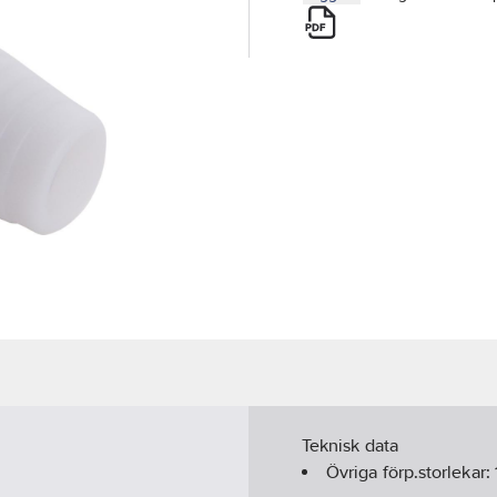
Teknisk data
Övriga förp.storlekar: