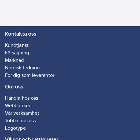
Assistant och styr ditt
ljus via röststyrning.
Artikelnr:
4083208511
Lev.
Kontakta oss
4058075208513
artikelnr:
Ean
Kundtjänst
4058075208513
artikelnr:
Försäljning
Materialklass
GG15
Marknad
Nordisk ledning
För dig som leverantör
Om oss
Handla hos oss
Webbutiken
Vår verksamhet
Jobba hos oss
Logotype
Villkor och rättigheter