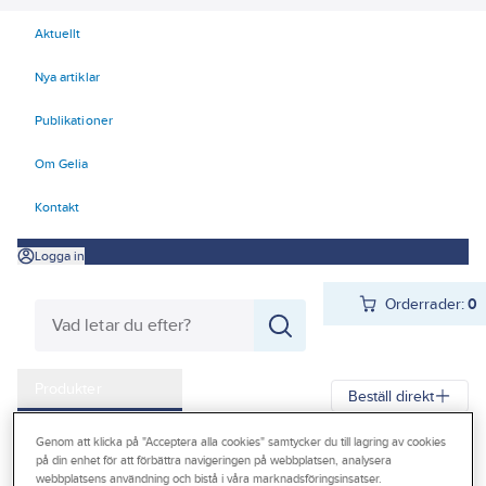
Aktuellt
Nya artiklar
Publikationer
Om Gelia
Kontakt
Logga in
Orderrader:
0
Produkter
Beställ direkt
Kampanjer
Genom att klicka på "Acceptera alla cookies" samtycker du till lagring av cookies
Gelia
Produkter
Gelia El
Installationsmateriel
på din enhet för att förbättra navigeringen på webbplatsen, analysera
Outlet
webbplatsens användning och bistå i våra marknadsföringsinsatser.
Ljus- och tidreglering
Fjärrströmbrytare