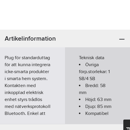
Artikelinformation
Plug för standarduttag
Teknisk data
för att kunna integrera
Övriga
icke-smarta produkter
förp.storlekar:
1
i smarta hem system.
SB/4 SB
Kontakten med
Bredd:
58
inkopplad elektrisk
mm
enhet styrs trådlös
Höjd:
63
mm
med nätverksprotokoll
Djup:
85
mm
Bluetooth. Enkel att
Kompatibel
installera och
med Amazon
använda. Hög
Alexa:
Ja