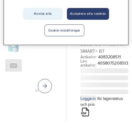
Vårt erbjudande
Avvisa alla
Acceptera alla cookies
LEDVANCE
Interiör
Plug för uttag,
Handla hos oss
Smart+ BT
Cookie-inställningar
PLUG FÖR UTTAG 1-V
Guider & inspiration
BLUETOOTH OSRAM
Vanliga frågor
SMART+ BT
Artikelnr:
4083208511
Lev.
4058075208513
artikelnr:
Logga in
för lagerstatus
och pris