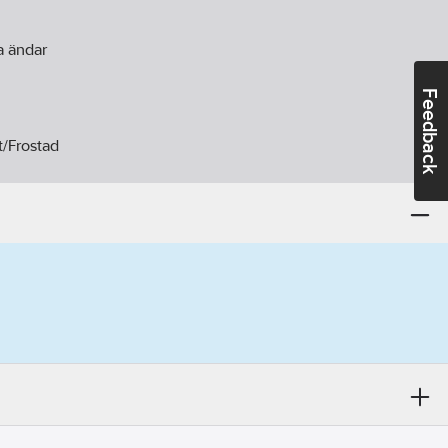
a ändar
Feedback
t/Frostad
0
K
RI/Ra):
80-89
l livslängd:
30000
h