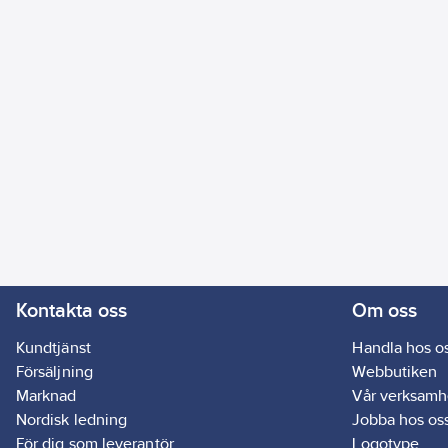
Kontakta oss
Om oss
Kundtjänst
Handla hos o
Försäljning
Webbutiken
Marknad
Vår verksamh
Nordisk ledning
Jobba hos os
För dig som leverantör
Logotype