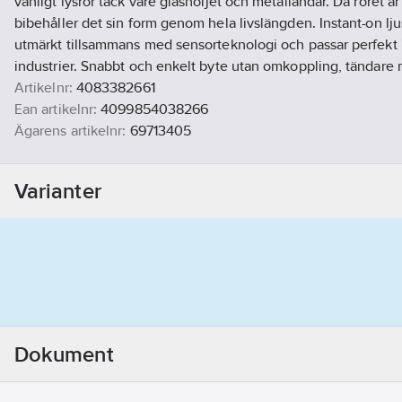
vanligt lysrör tack vare glashöljet och metalländar. Då röret är t
bibehåller det sin form genom hela livslängden. Instant-on lju
utmärkt tillsammans med sensorteknologi och passar perfekt i
industrier. Snabbt och enkelt byte utan omkoppling, tändare 
Artikelnr:
4083382661
Ean artikelnr:
4099854038266
Ägarens artikelnr:
69713405
Materialklass
GG52
Varianter
Dokument