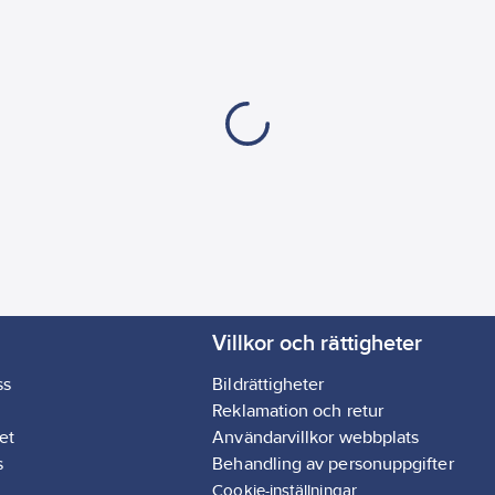
Villkor och rättigheter
ss
Bildrättigheter
Reklamation och retur
et
Användarvillkor webbplats
s
Behandling av personuppgifter
Cookie-inställningar