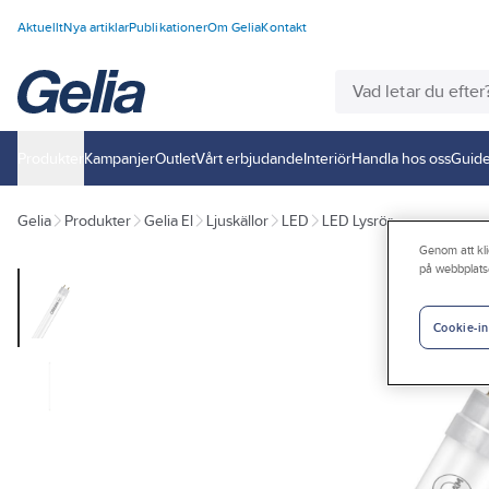
Aktuellt
Nya artiklar
Publikationer
Om Gelia
Kontakt
Produkter
Kampanjer
Outlet
Vårt erbjudande
Interiör
Handla hos oss
Guide
Gelia
Produkter
Gelia El
Ljuskällor
LED
LED Lysrör
Genom att kli
på webbplats
Cookie-in