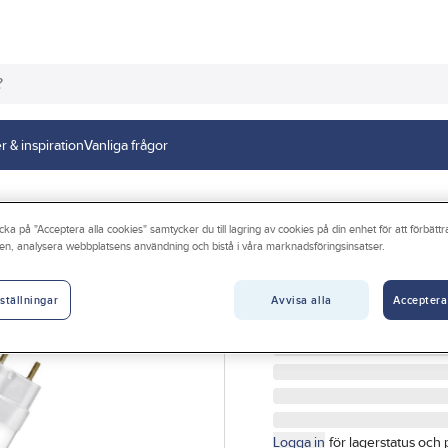
r & inspiration
Vanliga frågor
cka på "Acceptera alla cookies" samtycker du till lagring av cookies på din enhet för att förbätt
en, analysera webbplatsens användning och bistå i våra marknadsföringsinsatser.
OSRAM
LED-lysrör, T8 
Avvisa alla
Acceptera
ställningar
LEDLYSRÖR T8 EM 18 6,
Artikelnr:
4083382661
Logga in
för lagerstatus och 