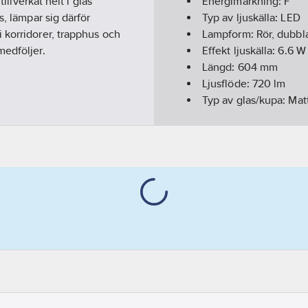
illverkat helt i glas
Energimärkning:
F
s, lämpar sig därför
Typ av ljuskälla:
LED
 korridorer, trapphus och
Lampform:
Rör, dubbl
medföljer.
Effekt ljuskälla:
6.6
W
Längd:
604
mm
Ljusflöde:
720
lm
Typ av glas/kupa:
Mat
Sockel:
G13
Färgtemperatur:
300
Ljusfärg:
830
Dimningsbar:
Nej
Färgtolkningsindex (C
Diameter:
26.8
mm
Genomsnittlig nominel