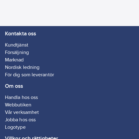
tas tillvara utnyttjas
energin mer effektivt
och
energiförbrukningen
Kontakta oss
sänks.
OBS! Befintlig
plastmatta på golv
Kundtjänst
skall alltid avlägsnas
Försäljning
före installation av
Marknad
Ebisol.
Ebisol säljs i
Nordisk ledning
förpackningar om 6
För dig som leverantör
m², vilket motsvarar 10
Om oss
skivor. Varje skiva är
50x120 cm.
Handla hos oss
Artikelnr:
4089601721
Webbutiken
Ean
Vår verksamhet
7330778601721
artikelnr:
Jobba hos oss
Ägarens
Logotype
8960172
artikelnr:
Villkor och rättigheter