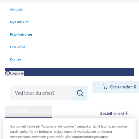
Aktuellt
Nya artiklar
Publikationer
Om Gelia
Kontakt
Logga in
Orderrader:
0
Produkter
Beställ direkt
Kampanjer
Genom att klicka på "Acceptera alla cookies" samtycker du till lagring av cookies
Gelia
Produkter
Gelia El
Kyl- och värmeprodukter
på din enhet för att förbättra navigeringen på webbplatsen, analysera
Outlet
webbplatsens användning och bistå i våra marknadsföringsinsatser.
Värmekabel, termostat och tillbehör golvvärme