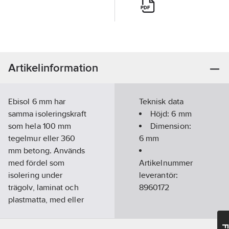
Artikelinformation
Ebisol 6 mm har
Teknisk data
samma isoleringskraft
Höjd:
6
mm
som hela 100 mm
Dimension:
tegelmur eller 360
6
mm
mm betong. Används
med fördel som
Artikelnummer
isolering under
leverantör:
trägolv, laminat och
8960172
plastmatta, med eller
utan golvvärme för att
hålla kyla och fukt ute.