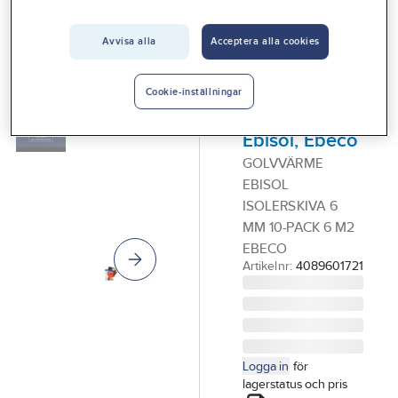
Vårt erbjudande
Avvisa alla
Acceptera alla cookies
EBECO
Interiör
Isolerskiva
Handla hos oss
för
Cookie-inställningar
golvvärme,
Guider & inspiration
Ebisol, Ebeco
Vanliga frågor
GOLVVÄRME
EBISOL
ISOLERSKIVA 6
MM 10-PACK 6 M2
EBECO
Artikelnr:
4089601721
Logga in
för
lagerstatus och pris