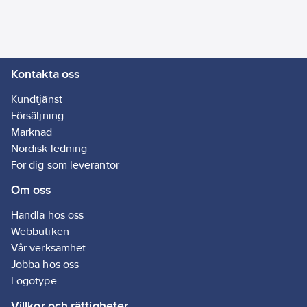
8581603
artikelnr:
Materialklass
GG45
Modell/Utförande:
På/Av
Bredd:
87
Kontakta oss
mm
Max.
Kundtjänst
kontaktspänning:
Försäljning
230
V
Marknad
Mätområde:
Nordisk ledning
5-35
°C
För dig som leverantör
Om oss
Väderberoende
styrsystem:
Ja
Handla hos oss
Djup:
39
mm
Webbutiken
Vår verksamhet
Kapslingsklass
Jobba hos oss
(IP):
IP21
Logotype
Villkor och rättigheter