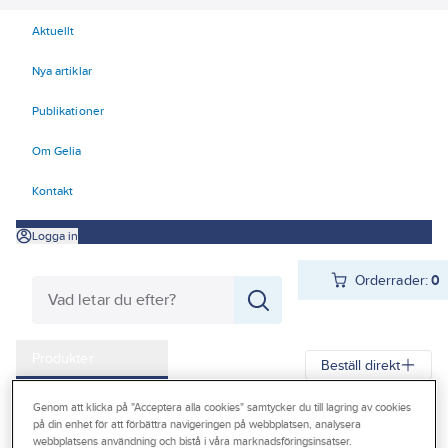
Aktuellt
Nya artiklar
Publikationer
Om Gelia
Kontakt
Logga in
Orderrader:
0
Produkter
Beställ direkt
Kampanjer
Genom att klicka på "Acceptera alla cookies" samtycker du till lagring av cookies
Gelia
Produkter
Gelia El
Kyl- och värmeprodukter
på din enhet för att förbättra navigeringen på webbplatsen, analysera
Outlet
webbplatsens användning och bistå i våra marknadsföringsinsatser.
Värmekabel, termostat och tillbehör golvvärme