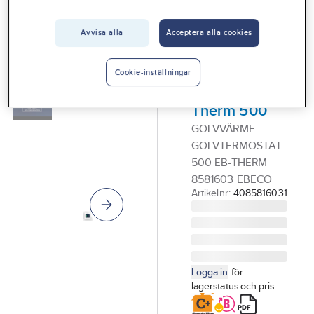
Vårt erbjudande
Avvisa alla
Acceptera alla cookies
EBECO
Interiör
Golvvärme,
Handla hos oss
Ebeco
Cookie-inställningar
termostat EB-
Guider & inspiration
Therm 500
Vanliga frågor
GOLVVÄRME
GOLVTERMOSTAT
500 EB-THERM
8581603 EBECO
Artikelnr:
4085816031
Logga in
för
lagerstatus och pris