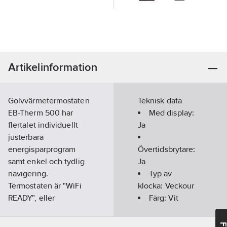
Artikelinformation
Golvvärmetermostaten
Teknisk data
EB-Therm 500 har
Med display:
flertalet individuellt
Ja
justerbara
energisparprogram
Övertidsbrytare:
samt enkel och tydlig
Ja
navigering.
Typ av
Termostaten är "WiFi
klocka:
Veckour
READY", eller
Färg:
Vit
förberedd för wifi, och
Med
ger dig en unik
mottagare:
Ja