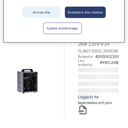
Vårt erbjudande
GELIA
Värmefläkt,
Avvisa alla
Acceptera alla cookies
Interiör
byggfläkt, 2
Handla hos oss
kW, Gelia
Cookie-inställningar
Guider & inspiration
VÄRMEFLÄKT BYGG
2KW 230V IP24
Vanliga frågor
FLÄKT-1000-2000W
Artikelnr:
4055002301
Lev.
IFH01-20B
artikelnr:
Logga in
för
lagerstatus och pris