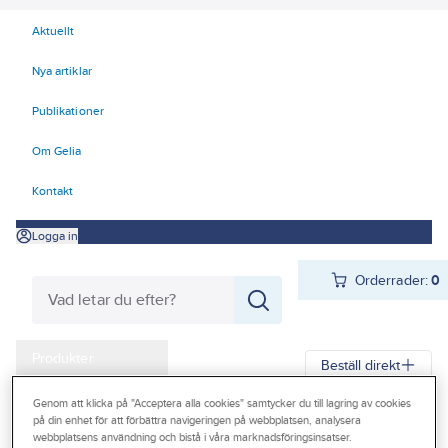
Aktuellt
Nya artiklar
Publikationer
Om Gelia
Kontakt
Logga in
Orderrader:
0
Produkter
Beställ direkt
Kampanjer
Genom att klicka på "Acceptera alla cookies" samtycker du till lagring av cookies
Gelia
Produkter
Gelia El
Kyl- och värmeprodukter
Värmefläktar
på din enhet för att förbättra navigeringen på webbplatsen, analysera
Outlet
webbplatsens användning och bistå i våra marknadsföringsinsatser.