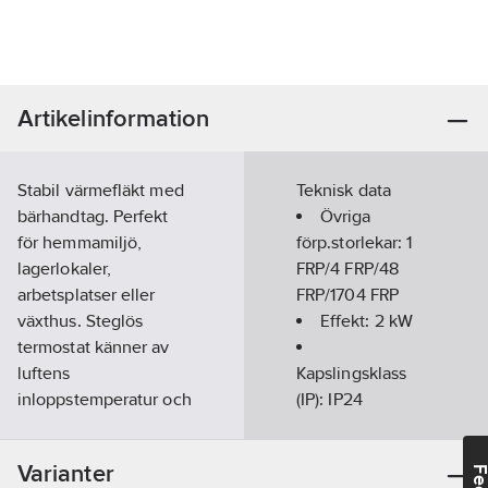
Artikelinformation
Stabil värmefläkt med
Teknisk data
bärhandtag. Perfekt
Övriga
för hemmamiljö,
förp.storlekar:
1
lagerlokaler,
FRP/4 FRP/48
arbetsplatser eller
FRP/1704 FRP
växthus. Steglös
Effekt:
2
kW
termostat känner av
luftens
Kapslingsklass
inloppstemperatur och
(IP):
IP24
styr därigenom
Antal
rumstemperaturen.
effektsteg:
2
Varianter
Hölje i stålplåt.
Färg:
Grå