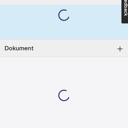
Feedba
utbud av funktioner,
Kapslingsklass
som enkelt kan
(IP):
IP21
kontrolleras av
Med
användaren. Flera
väggkonsoler:
temperatursänkningsmöjligheter:
Ja
3,5°C-15°C.
Färg:
Vit
Temperatursänkningen
Utförande:
Dokument
aktiveras manuellt
Enkel
eller via ett centralt
Material:
kopplingsur och
Stål
separat N-ledning.
Yttemperaturen kan
Artikelnummer
reduceras till 75°C
leverantör:
eller 60°C, vilket är
8501029
perfekt i förskolor eller
badrum. Yali Comfort
kan kopplas till en
extern trådbunden
klocka för tidsinställd