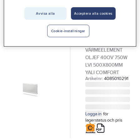
Vårt erbjudande
LVI
Värmeelement
Avvisa alla
Acceptera alla cookies
Interiör
Yali Comfort,
Handla hos oss
oljefyllt, IP21,
Cookie-inställningar
Guider & inspiration
400V
VÄRMEELEMENT
Vanliga frågor
OLJEF 40OV 750W
LVI 500X800MM
YALI COMFORT
Artikelnr:
4085010291
Logga in
för
lagerstatus och pris