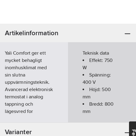
Artikelinformation
Yali Comfort ger ett
Teknisk data
mycket behagligt
Effekt:
750
inomhusklimat med
W
sin slutna
Spänning:
uppvärmningsteknik.
400
V
Avancerad elektronisk
Höjd:
500
termostat i analog
mm
tappning och
Bredd:
800
lägesvred for
mm
temperatur/drift ger
Djup:
95
mm
detta oljefyllda
Vikt:
14
kg
Varianter
element ett stort