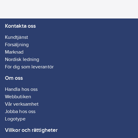
drift. Monteras med
termostaten till höger.
Elementet som är
Kontakta oss
tillverkat av hållfast
stål är enkelt att
Kundtjänst
använda, värms upp
Försäljning
snabbt och håller en
Marknad
jämn temperatur på
Nordisk ledning
hela ytan.
För dig som leverantör
Ytbehandlingen består
Om oss
av en beständig vit
epoxylackering (RAL
Handla hos oss
9016). Termostathuset
Webbutiken
är gjort i
Vår verksamhet
självslocknande och
Jobba hos oss
UV-resistent plast. Yali
Logotype
Comfort är tyst,
Villkor och rättigheter
luktfritt och ej