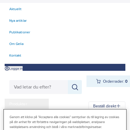
Aktuellt
Nya artiklar
Publikationer
Om Gelia
Kontakt
Logga in
Orderrader:
0
Produkter
Beställ direkt
Kampanjer
Genom att klicka på "Acceptera alla cookies" samtycker du till lagring av cookies
Gelia
Produkter
Gelia El
Kyl- och värmeprodukter
Elradiatorer
på din enhet för att förbättra navigeringen på webbplatsen, analysera
Outlet
webbplatsens användning och bistå i våra marknadsföringsinsatser.