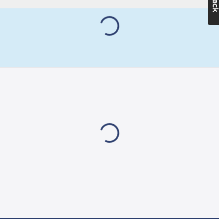
skadlig för elektronisk
Brandklass
utrustning. Lämpar sig
(EN13501-6):
för fast förläggning
B2ca
inom- och utomhus, i
rör, kanal, i eller under
Rökutveckling
puts, samt upphängd i
(EN 13501-6):
bärlina. Får förläggas i
s1a
mark om kabeln förses
Brinnande
med ett extra skydd
droppar/partiklar
mot mekanisk
(EN 13501-6):
d1
åverkan. UV-skyddad
Syrahalt (EN
för utomhusbruk i
13501-6):
a1
Norden. Uppfyller
Halogenfri
brandklass B2ca-
(EN 60754-1/2):
s1,d1,a1 enligt CPR.
Ja
Artikelnr:
4004525111
Lev.
99003274RGE010
artikelnr:
Ean