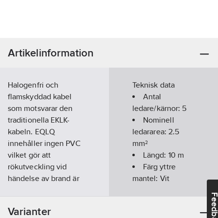
Artikelinformation
Halogenfri och
Teknisk data
flamskyddad kabel
Antal
som motsvarar den
ledare/kärnor:
5
traditionella EKLK-
Nominell
kabeln. EQLQ
ledararea:
2.5
innehåller ingen PVC
mm²
vilket gör att
Längd:
10
m
rökutveckling vid
Färg yttre
händelse av brand är
mantel:
Vit
liten, genomsynlig
Med
Feedba
(underlättar
skyddsledare:
Varianter
utrymning) och ej
Ja