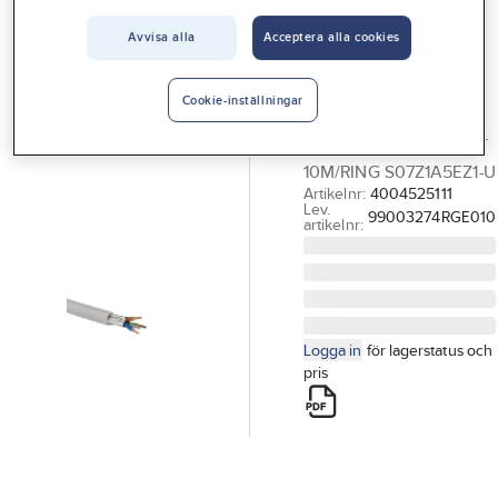
Vårt erbjudande
GELIA
Outlet
Avvisa alla
Acceptera alla cookies
EQLQ
Interiör
(S07Z1A5EZ1-U),
Handla hos oss
Cookie-inställningar
halogenfri, B2ca
Guider & inspiration
KABEL EQLQ 5G2.5 VIT
10M/RING S07Z1A5EZ1-U
Vanliga frågor
Artikelnr:
4004525111
Lev.
99003274RGE010
artikelnr:
Logga in
för lagerstatus och
pris