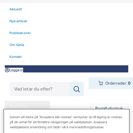
Aktuellt
Nya artiklar
Publikationer
Om Gelia
Kontakt
Logga in
Orderrader:
0
Produkter
Beställ direkt
Kampanjer
Genom att klicka på "Acceptera alla cookies" samtycker du till lagring av cookies
på din enhet för att förbättra navigeringen på webbplatsen, analysera
Gelia
Produkter
Gelia El
Kabel
Installationskabel
webbplatsens användning och bistå i våra marknadsföringsinsatser.
Outlet