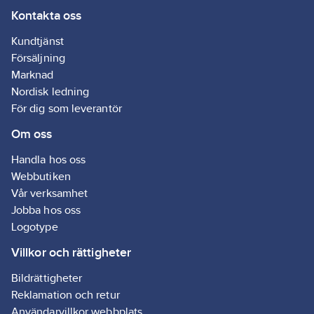
7318270043980
Kontakta oss
artikelnr:
Materialklass
GG41
Kundtjänst
Försäljning
Marknad
Nordisk ledning
För dig som leverantör
Om oss
Handla hos oss
Webbutiken
Vår verksamhet
Jobba hos oss
Logotype
Villkor och rättigheter
Bildrättigheter
Reklamation och retur
Användarvillkor webbplats