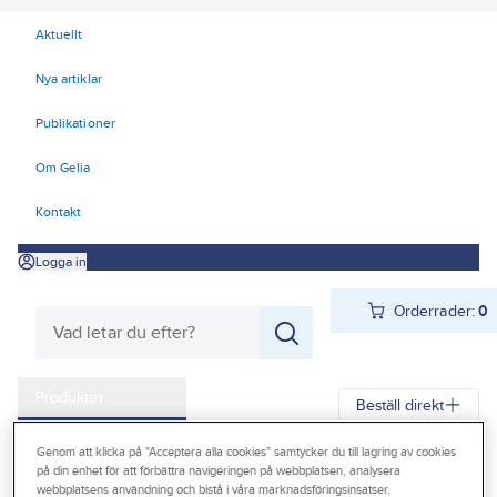
Aktuellt
Nya artiklar
Publikationer
Om Gelia
Kontakt
Logga in
Orderrader:
0
Produkter
Beställ direkt
Kampanjer
Genom att klicka på "Acceptera alla cookies" samtycker du till lagring av cookies
Gelia
Produkter
Gelia El
Installationsmateriel
på din enhet för att förbättra navigeringen på webbplatsen, analysera
Outlet
webbplatsens användning och bistå i våra marknadsföringsinsatser.
Ljus- och tidreglering
Rörelevakt