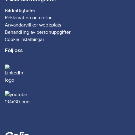
års garanti.
Artikelnr:
4000040102
Bildrättigheter
Lev.
Reklamation och retur
J55A73PIR
artikelnr:
Användarvillkor webbplats
Ean
Behandling av personuppgifter
7318270046271
artikelnr:
Cookie-inställningar
Ersätter
4000007512
Följ oss
artikelnr:
Materialklass
GA83