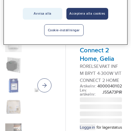
Vårt erbjudande
Avvisa alla
Acceptera alla cookies
GELIA - CONNECT 2
Interiör
HOME
Rörelsevakt
Handla hos oss
Cookie-inställningar
120°, PIR,
Guider & inspiration
infälld,
Vanliga frågor
Connect 2
Home, Gelia
RÖRELSEVAKT INF
M BRYT 4-300W VIT
CONNECT 2 HOME
Artikelnr:
4000040102
Lev.
J55A73PIR
artikelnr:
Logga in
för lagerstatus