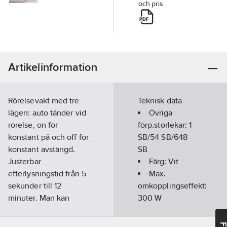
och pris
Artikelinformation
Rörelsevakt med tre
Teknisk data
lägen: auto tänder vid
Övriga
rörelse, on för
förp.storlekar:
1
konstant på och off för
SB/54 SB/648
konstant avstängd.
SB
Justerbar
Färg:
Vit
efterlysningstid från 5
Max.
sekunder till 12
omkopplingseffekt:
minuter. Man kan
300
W
ställa in så att
autoläget enbart
Detekteringsvinkel