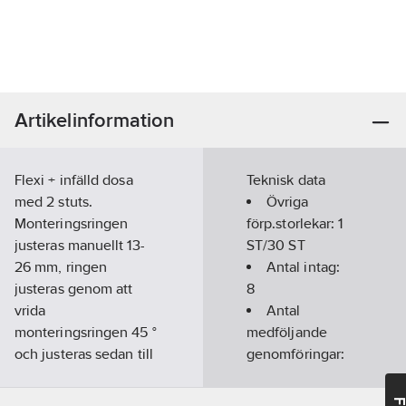
Artikelinformation
Flexi + infälld dosa
Teknisk data
med 2 stuts.
Övriga
Monteringsringen
förp.storlekar:
1
justeras manuellt 13-
ST/30 ST
26 mm, ringen
Antal intag:
justeras genom att
8
vrida
Antal
monteringsringen 45 °
medföljande
och justeras sedan till
genomföringar:
önskad höjd. När
2
önskad ringhöjd
För