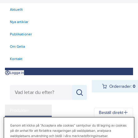
Aktuellt
Nya artiklar
Publikationer
Om Gelia
Kontakt
Logga in
Orderrader:
0
Produkter
Beställ direkt
Kampanjer
Genom att klicka på "Acceptera alla cookies" samtycker du till lagring av cookies
Gelia
Produkter
Gelia El
Installationsmateriel
på din enhet för att förbättra navigeringen på webbplatsen, analysera
Outlet
webbplatsens användning och bistå i våra marknadsföringsinsatser.
Dosor och doslock
Infällda dosor