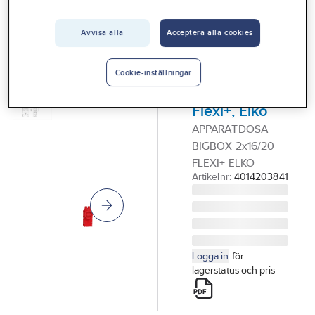
Vårt erbjudande
Avvisa alla
Acceptera alla cookies
ELKO
Interiör
Outlet
Apparatdosa,
Handla hos oss
infälld,
Cookie-inställningar
Bigbox,
Guider & inspiration
Flexi+, Elko
Vanliga frågor
APPARATDOSA
BIGBOX 2x16/20
FLEXI+ ELKO
Artikelnr:
4014203841
Logga in
för
lagerstatus och pris