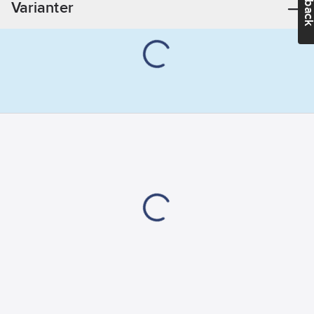
Varianter
Kapslingsklass
(IP):
IP20
Material:
Plast
Färg:
Vit