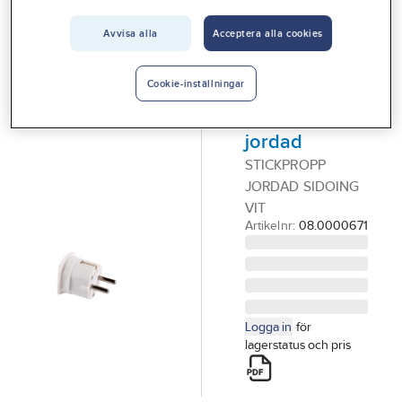
Vårt erbjudande
Avvisa alla
Acceptera alla cookies
GELIA
Interiör
Stickpropp
Handla hos oss
med
Cookie-inställningar
sidointag,
Guider & inspiration
jordad
Vanliga frågor
STICKPROPP
JORDAD SIDOING
VIT
Artikelnr:
08.0000671
Logga in
för
lagerstatus och pris