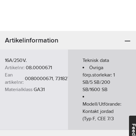
Artikelinformation
16A/250V.
Teknisk data
Artikelnr:
08.0000671
Övriga
Ean
förp.storlekar:
1
0080000671, 7318270006718
artikelnr:
SB/5 SB/200
Materialklass
GA31
SB/1600 SB
Modell/Utförande:
Kontakt jordad
(Typ F, CEE 7/3
eller 7/4)
Feedba