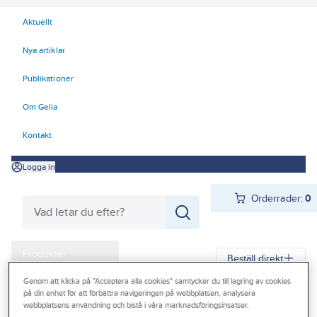
Aktuellt
Nya artiklar
Publikationer
Om Gelia
Kontakt
Logga in
Orderrader:
0
Produkter
Beställ direkt
Kampanjer
Genom att klicka på "Acceptera alla cookies" samtycker du till lagring av cookies
på din enhet för att förbättra navigeringen på webbplatsen, analysera
Gelia
Produkter
Gelia El
Förlänga & förgrena
Stickpropp
Outlet
webbplatsens användning och bistå i våra marknadsföringsinsatser.
Stickpropp inomhus