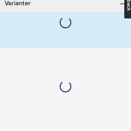
Varianter
Kapslingsklass
(IP):
IP20
Material:
Plast
Färg:
Vit