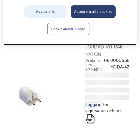
Vårt erbjudande
Avvisa alla
Acceptera alla cookies
GELIA
Interiör
Stickpropp,
Handla hos oss
jordad
Cookie-inställningar
STICKPROPP
Guider & inspiration
JORDAD VIT RAK
Vanliga frågor
NYLON
Artikelnr:
08.0000668
Lev.
YC-DA-4Z
artikelnr:
Logga in
för
lagerstatus och pris