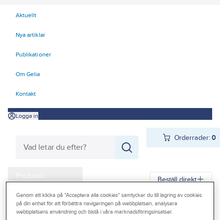
Aktuellt
Nya artiklar
Publikationer
Om Gelia
Kontakt
Logga in
Orderrader:
0
Produkter
Beställ direkt
Kampanjer
Genom att klicka på "Acceptera alla cookies" samtycker du till lagring av cookies
på din enhet för att förbättra navigeringen på webbplatsen, analysera
Gelia
Produkter
Gelia El
Förlänga & förgrena
Stickpropp
Outlet
webbplatsens användning och bistå i våra marknadsföringsinsatser.
Stickpropp inomhus