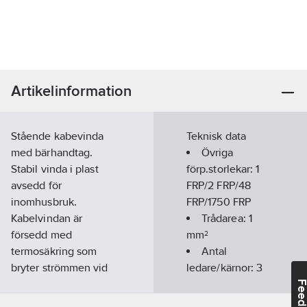
Artikelinformation
Stående kabevinda
Teknisk data
med bärhandtag.
Övriga
Stabil vinda i plast
förp.storlekar:
1
avsedd för
FRP/2 FRP/48
inomhusbruk.
FRP/1750 FRP
Kabelvindan är
Trådarea:
1
försedd med
mm²
termosäkring som
Antal
bryter strömmen vid
ledare/kärnor:
3
överhettning.
Feedba
Vevknoppen på
Kabelmontering: