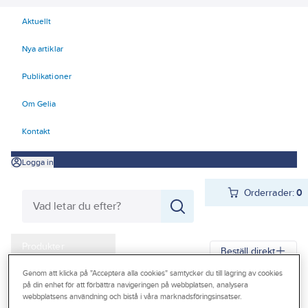
Aktuellt
Nya artiklar
Publikationer
Om Gelia
Kontakt
Logga in
Orderrader:
0
Produkter
Beställ direkt
Kampanjer
Genom att klicka på "Acceptera alla cookies" samtycker du till lagring av cookies
på din enhet för att förbättra navigeringen på webbplatsen, analysera
Gelia
Produkter
Gelia El
Förlänga & förgrena
Kabelvinda
Outlet
webbplatsens användning och bistå i våra marknadsföringsinsatser.
Kabelvinda inomhus