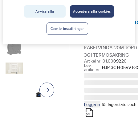
Vårt erbjudande
Avvisa alla
Acceptera alla cookies
GELIA
Interiör
Kabelvinda, jorda
Handla hos oss
stående, med
Cookie-inställningar
handtag
Guider & inspiration
KABELVINDA 20M JORD
Vanliga frågor
3G1 TERMOSÄKRING
Artikelnr:
01.0009220
Lev.
HJR-3C.H05VV-F3G
artikelnr:
Logga in
för lagerstatus och 