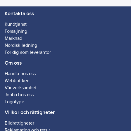
när strömmen är på.
Kontakta oss
Artikelnr:
4000110342
Lev. artikelnr:
GES-098
Kundtjänst
Ean
Försäljning
7318270051763
artikelnr:
Marknad
Materialklass
GA02
Nordisk ledning
För dig som leverantör
Om oss
Handla hos oss
Webbutiken
Vår verksamhet
Jobba hos oss
Logotype
Villkor och rättigheter
Bildrättigheter
Reklamation och retur