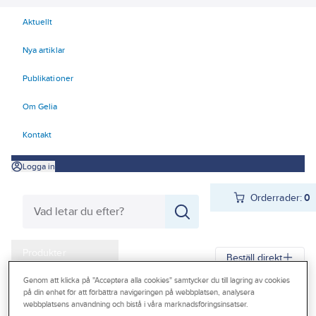
Aktuellt
Nya artiklar
Publikationer
Om Gelia
Kontakt
Logga in
Orderrader:
0
Produkter
Beställ direkt
Kampanjer
Genom att klicka på "Acceptera alla cookies" samtycker du till lagring av cookies
på din enhet för att förbättra navigeringen på webbplatsen, analysera
Gelia
Produkter
Gelia El
Förlänga & förgrena
Grenpropp
Outlet
webbplatsens användning och bistå i våra marknadsföringsinsatser.
Grenpropp inomhus