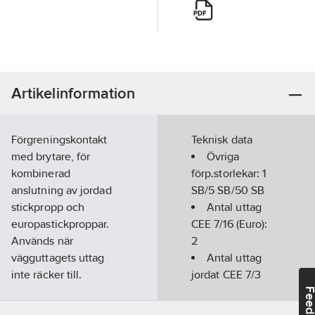
Artikelinformation
Förgreningskontakt
Teknisk data
med brytare, för
Övriga
kombinerad
förp.storlekar:
1
anslutning av jordad
SB/5 SB/50 SB
stickpropp och
Antal uttag
europastickproppar.
CEE 7/16 (Euro):
Används när
2
vägguttagets uttag
Antal uttag
inte räcker till.
jordat CEE 7/3
Grenproppens
(Typ F):
1
Feedba
utformning är gjord så
Färg:
Vit