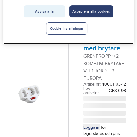
Vårt erbjudande
Avvisa alla
Acceptera alla cookies
GELIA
Interiör
Grenpropp,
Handla hos oss
kombi, jordad
Cookie-inställningar
+ europa,
Guider & inspiration
med brytare
Vanliga frågor
GRENPROPP 1+2
KOMBI M BRYTARE
VIT 1 JORD + 2
EUROPA
Artikelnr:
4000110342
Lev.
GES-098
artikelnr:
Logga in
för
lagerstatus och pris