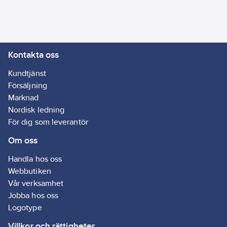
Livslängd:
50000
h
Ljuskälla:
LED (ej
Kontakta oss
utbytbar)
Kundtjänst
Försäljning
Marknad
Nordisk ledning
För dig som leverantör
Om oss
Handla hos oss
Webbutiken
Vår verksamhet
Jobba hos oss
Logotype
Villkor och rättigheter