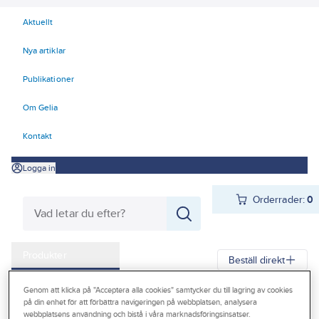
Aktuellt
Nya artiklar
Publikationer
Om Gelia
Kontakt
Logga in
Orderrader:
0
Produkter
Beställ direkt
Kampanjer
Genom att klicka på "Acceptera alla cookies" samtycker du till lagring av cookies
Gelia
Produkter
Gelia El
Belysning
Interiörarmaturer
på din enhet för att förbättra navigeringen på webbplatsen, analysera
Outlet
webbplatsens användning och bistå i våra marknadsföringsinsatser.
Taklampor