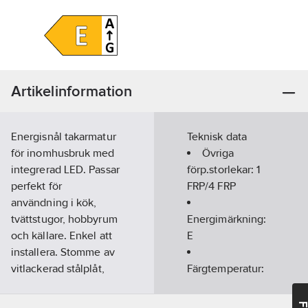
Artikelinformation
Energisnål takarmatur
Teknisk data
för inomhusbruk med
Övriga
integrerad LED. Passar
förp.storlekar:
1
perfekt för
FRP/4 FRP
användning i kök,
tvättstugor, hobbyrum
Energimärkning:
och källare. Enkel att
E
installera. Stomme av
vitlackerad stålplåt,
Färgtemperatur:
kupa av plast, opal,
3000
K
samt gavlar i vit plast.
Max.