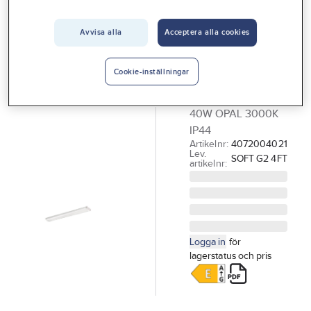
Vårt erbjudande
Avvisa alla
Acceptera alla cookies
GELIA - LIGHT 4
Interiör
HOME
Takarmatur
Handla hos oss
Cookie-inställningar
LED, Rindö
Guider & inspiration
TAKARMATUR LED
Vanliga frågor
40W OPAL 3000K
IP44
Artikelnr:
4072004021
Lev.
SOFT G2 4FT
artikelnr:
Logga in
för
lagerstatus och pris