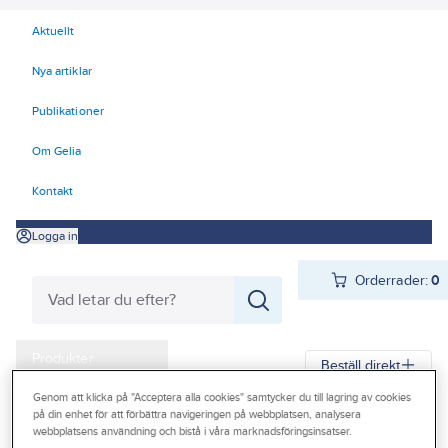
Aktuellt
Nya artiklar
Publikationer
Om Gelia
Kontakt
Logga in
Orderrader:
0
Produkter
Beställ direkt
Kampanjer
Genom att klicka på "Acceptera alla cookies" samtycker du till lagring av cookies
på din enhet för att förbättra navigeringen på webbplatsen, analysera
Gelia
Produkter
Gelia El
Belysning
Interiörarmaturer
Outlet
webbplatsens användning och bistå i våra marknadsföringsinsatser.
Armaturtillbehör