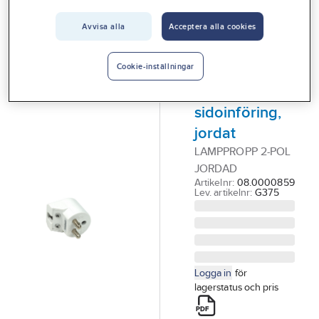
Vårt erbjudande
Avvisa alla
Acceptera alla cookies
GELIA ATIA
Interiör
Lamppropp
Handla hos oss
för sladd, 2-
Cookie-inställningar
pol,
Guider & inspiration
sidoinföring,
Vanliga frågor
jordat
LAMPPROPP 2-POL
JORDAD
Artikelnr:
08.0000859
Lev. artikelnr:
G375
Logga in
för
lagerstatus och pris