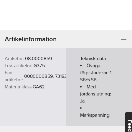
Artikelinformation
Artikelnr:
08.0000859
Teknisk data
Lev. artikelnr:
G375
Övriga
Ean
förp.storlekar:
1
0080000859, 7318270008590
artikelnr:
SB/5 SB
Materialklass
GA62
Med
jordanslutning:
Ja
Märkspänning:
230
V
Feedba
Färg:
Vit