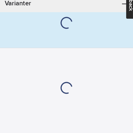
Varianter
Kapslingsklass
(IP):
IP20