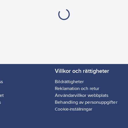
Villkor och rättigheter
ss
Bildrättigheter
Reklamation och retur
et
Användarvillkor webbplats
s
Behandling av personuppgifter
Cookie-inställningar