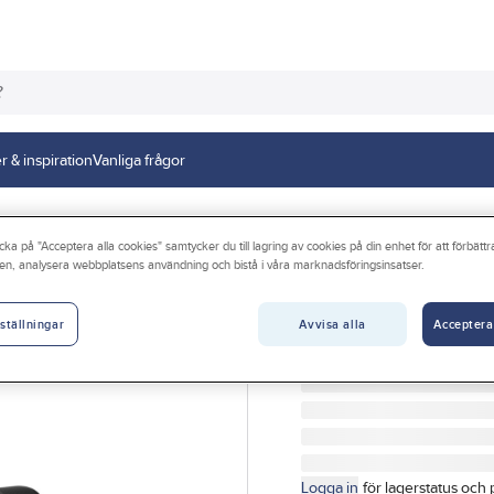
r & inspiration
Vanliga frågor
cka på "Acceptera alla cookies" samtycker du till lagring av cookies på din enhet för att förbätt
en, analysera webbplatsens användning och bistå i våra marknadsföringsinsatser.
FLINQ
LED-ficklampa, 
Avvisa alla
Acceptera
ställningar
FICKLAMPA LED FLINQ
Artikelnr:
4098691011
Logga in
för lagerstatus och 