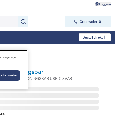
Logga in
Orderrader:
0
Beställ direkt
ra navigeringen
uppladdningsbar
 alla cookies
 800LM UPPLADDNINGSBAR USB-C SVART
pris