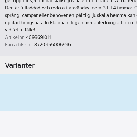
ger upp till 3,5 timmar starkt ljus på ett fullt batteri. Är batte
Den är fulladdad och redo att användas inom 3 till 4 timmar. 
språng, campar eller behöver en pålitlig ljuskälla hemma kan d
uppladdningsbara ficklampan. Ingen mer anledning att oroa di
vid fel tillfälle!
Artikelnr:
4098691011
Ean artikelnr:
8720955006996
Ägarens artikelnr:
9869101
Materialklass
GG17
Varianter