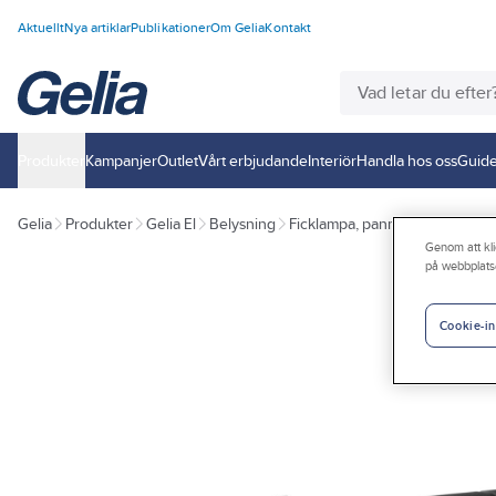
Aktuellt
Nya artiklar
Publikationer
Om Gelia
Kontakt
Produkter
Kampanjer
Outlet
Vårt erbjudande
Interiör
Handla hos oss
Guide
Gelia
Produkter
Gelia El
Belysning
Ficklampa, pannlampa, nattljus
Genom att kli
på webbplats
Cookie-in