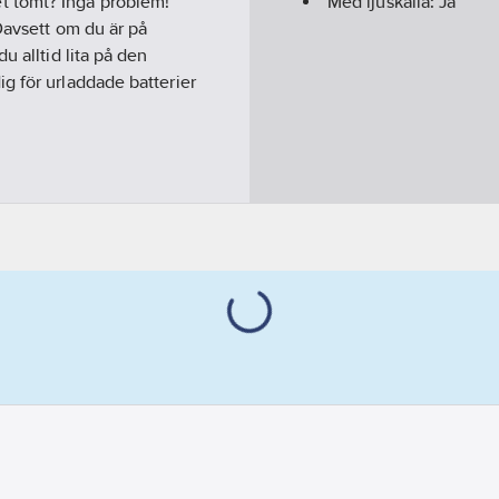
riet tomt? Inga problem!
Med ljuskälla:
Ja
Oavsett om du är på
u alltid lita på den
g för urladdade batterier