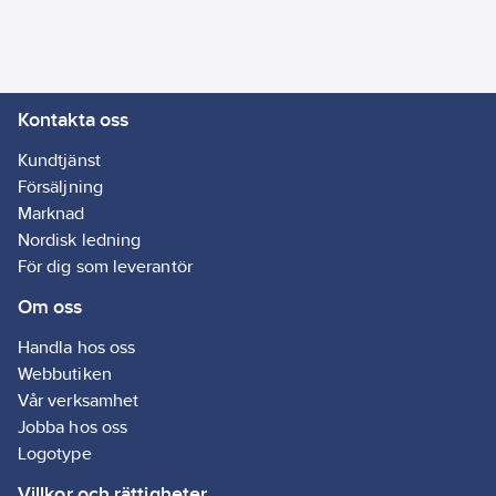
sekunder efter att
ingen rörelse längre
känns av.
3. Lampan tänds
Kontakta oss
endast när rörelse
känns av. Den tänds
Kundtjänst
då med 600 lm och
Försäljning
släcks helt 25
Marknad
sekunder efter att
Nordisk ledning
ingen rörelse längre
För dig som leverantör
känns av.
Om oss
Levereras inklusive ej
Handla hos oss
utbytbar ljuskälla och
Webbutiken
markspjut i plast.
Vår verksamhet
Jobba hos oss
Solpanel:
Logotype
monokristallin,
Villkor och rättigheter