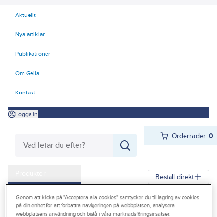
Aktuellt
Nya artiklar
Publikationer
Om Gelia
Kontakt
Logga in
Orderrader:
0
Produkter
Beställ direkt
Kampanjer
Genom att klicka på "Acceptera alla cookies" samtycker du till lagring av cookies
Gelia
Produkter
Gelia El
Belysning
Exteriörarmaturer
på din enhet för att förbättra navigeringen på webbplatsen, analysera
Outlet
webbplatsens användning och bistå i våra marknadsföringsinsatser.
Solcellsbelysning