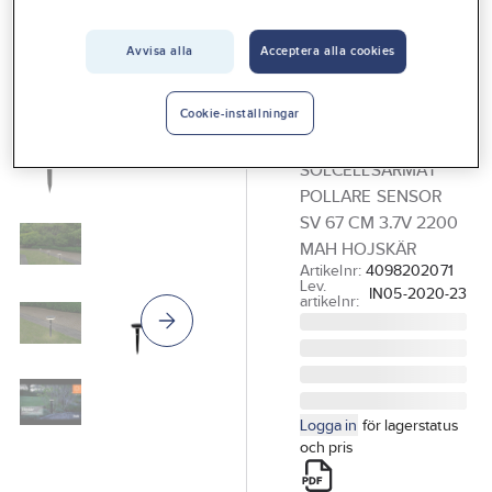
Vårt erbjudande
Avvisa alla
Acceptera alla cookies
GELIA - LIGHT 4 HOME
Interiör
Solcellsarmatur
Handla hos oss
LED, pollare,
Cookie-inställningar
sensor, Hojskär
Guider & inspiration
SOLCELLSARMAT
Vanliga frågor
POLLARE SENSOR
SV 67 CM 3.7V 2200
MAH HOJSKÄR
Artikelnr:
4098202071
Lev.
IN05-2020-23
artikelnr:
Logga in
för lagerstatus
och pris