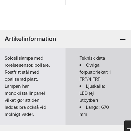
Artikelinformation
Solcellslampa med
Teknisk data
rörelsesensor, pollare.
Övriga
Rostfritt stål med
förp.storlekar:
1
opaliserad plast.
FRP/4 FRP
Lampan har
Ljuskälla:
monokristallinpanel
LED (ej
vilket gör att den
utbytbar)
laddas bra också vid
Längd:
670
molnigt väder.
mm
Lampan tänds
Diameter:
automatiskt vid
155
mm