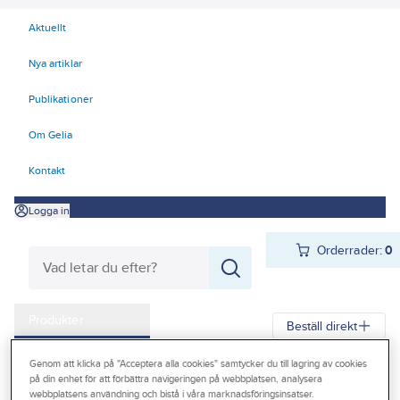
Aktuellt
Nya artiklar
Publikationer
Om Gelia
Kontakt
Logga in
Orderrader:
0
Produkter
Beställ direkt
Kampanjer
Genom att klicka på "Acceptera alla cookies" samtycker du till lagring av cookies
Gelia
Produkter
Gelia El
Belysning
Exteriörarmaturer
på din enhet för att förbättra navigeringen på webbplatsen, analysera
Outlet
webbplatsens användning och bistå i våra marknadsföringsinsatser.
Solcellsbelysning