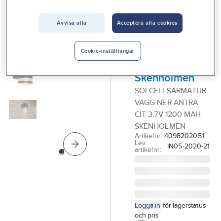
Vårt erbjudande
Avvisa alla
Acceptera alla cookies
GELIA - LIGHT 4 HOME
Interiör
Solcellsarmatur
Handla hos oss
LED, för vägg,
Cookie-inställningar
tub, nedljus,
Guider & inspiration
Skenholmen
Vanliga frågor
SOLCELLSARMATUR
VÄGG NER ANTRA
CIT 3.7V 1200 MAH
SKENHOLMEN
Artikelnr:
4098202051
Lev.
IN05-2020-21
artikelnr:
Logga in
för lagerstatus
och pris