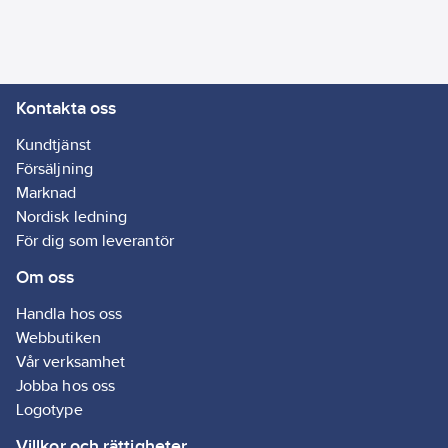
cm i diameter
mm
Uppladdningsbart
Djup:
120
batteri: 1x18650 Li-ion
mm
3.7V 1200mah
Kontakta oss
Ljuskälla: 6 st SMD
2835 LED, 3000K,
Kundtjänst
30lm max 0.5W
Försäljning
Artikelnr:
4098202051
Marknad
Lev.
Nordisk ledning
IN05-2020-21
artikelnr:
För dig som leverantör
Ean
7318270052524
Om oss
artikelnr:
Materialklass
GG18
Handla hos oss
Webbutiken
Vår verksamhet
Jobba hos oss
Logotype
Villkor och rättigheter