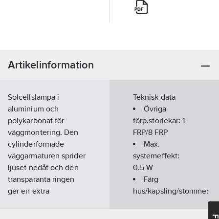
Artikelinformation
Solcellslampa i
Teknisk data
aluminium och
Övriga
polykarbonat för
förp.storlekar:
1
väggmontering. Den
FRP/8 FRP
cylinderformade
Max.
väggarmaturen sprider
systemeffekt:
ljuset nedåt och den
0.5
W
transparanta ringen
Färg
ger en extra
hus/kapsling/stomme:
dimension till ljuset.
Antracit
Lampan har