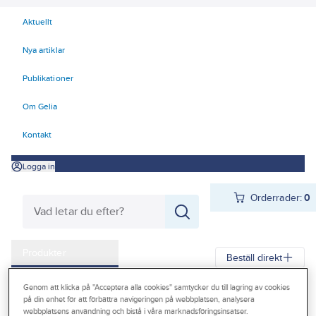
Aktuellt
Nya artiklar
Publikationer
Om Gelia
Kontakt
Logga in
Orderrader:
0
Produkter
Beställ direkt
Kampanjer
Genom att klicka på "Acceptera alla cookies" samtycker du till lagring av cookies
Gelia
Produkter
Gelia El
Belysning
Exteriörarmaturer
på din enhet för att förbättra navigeringen på webbplatsen, analysera
Outlet
webbplatsens användning och bistå i våra marknadsföringsinsatser.
Solcellsbelysning