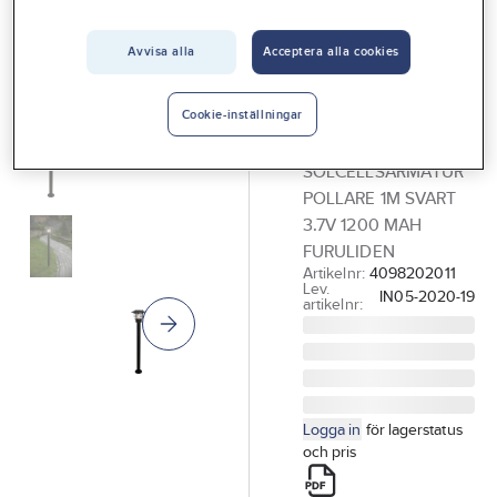
Vårt erbjudande
Avvisa alla
Acceptera alla cookies
GELIA - LIGHT 4 HOME
Interiör
Solcellsarmatur,
Handla hos oss
pollare,
Cookie-inställningar
Furuliden
Guider & inspiration
SOLCELLSARMATUR
Vanliga frågor
POLLARE 1M SVART
3.7V 1200 MAH
FURULIDEN
Artikelnr:
4098202011
Lev.
IN05-2020-19
artikelnr:
Logga in
för lagerstatus
och pris