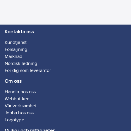
Uppladdningsbart
batteri: 1x18650 Li-ion
3.7V 1200mah
Ljuskälla: 3000K,
Kontakta oss
20lm, 3V G45
filamentlampa, E27
Kundtjänst
sockel
Försäljning
Artikelnr:
4098202011
Marknad
Lev.
Nordisk ledning
IN05-2020-19
artikelnr:
För dig som leverantör
Ean
7318270052470
Om oss
artikelnr:
Materialklass
GG18
Handla hos oss
Webbutiken
Vår verksamhet
Jobba hos oss
Logotype
Villkor och rättigheter