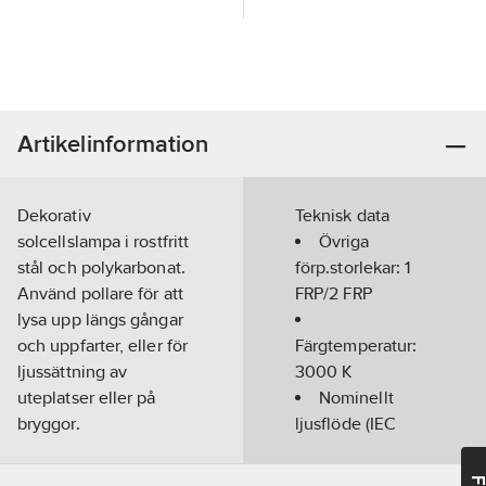
Artikelinformation
Dekorativ
Teknisk data
solcellslampa i rostfritt
Övriga
stål och polykarbonat.
förp.storlekar:
1
Använd pollare för att
FRP/2 FRP
lysa upp längs gångar
och uppfarter, eller för
Färgtemperatur:
ljussättning av
3000
K
uteplatser eller på
Nominellt
bryggor.
ljusflöde (IEC
Monokristallinpanel
62722-2-1):
20
gör att lampan laddas
lm