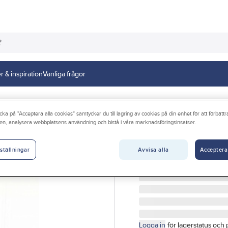
r & inspiration
Vanliga frågor
sning
cka på "Acceptera alla cookies" samtycker du till lagring av cookies på din enhet för att förbätt
en, analysera webbplatsens användning och bistå i våra marknadsföringsinsatser.
GELIA - LIGHT 4 HOME
Väggarmatur tub
Avvisa alla
Acceptera
ställningar
VÄGGARMATUR TUB ANH
Artikelnr:
4098771041
Logga in
för lagerstatus och 