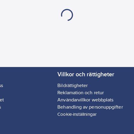
Villkor och rättigheter
ss
Bildrättigheter
Reklamation och retur
et
Användarvillkor webbplats
s
Behandling av personuppgifter
Cookie-inställningar