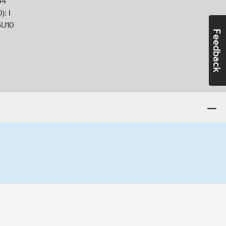
44
0):
I
U10
Feedback
tomme:
Aluminium
g/stomme:
Aluminium