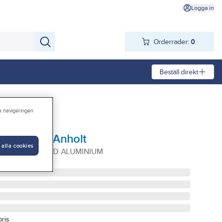
Logga in
Orderrader:
0
Beställ direkt
ra navigeringen
, nedljus, Anholt
 alla cookies
OLT GELIA NED ALUMINIUM
pris