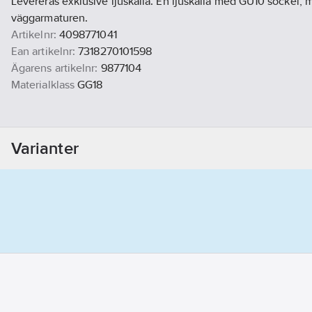
Levereras exklusive ljuskälla. En ljuskälla med GU10 sockel, 
väggarmaturen.
Artikelnr:
4098771041
Ean artikelnr:
7318270101598
Ägarens artikelnr:
9877104
Materialklass
GG18
Varianter