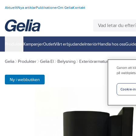
Aktuellt
Nya artiklar
Publikationer
Om Gelia
Kontakt
Produkter
Kampanjer
Outlet
Vårt erbjudande
Interiör
Handla hos oss
Guide
Gelia
Produkter
Gelia El
Belysning
Exteriörarmaturer
Fasadbely
Genom att kli
på webbplats
Ny i webbutiken
Cookie-in