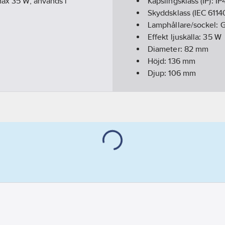
max 35 W, används i
Kapslingsklass (IP):
IP
Skyddsklass (IEC 6114
Lamphållare/sockel:
G
Effekt ljuskälla:
35
W
Diameter:
82
mm
Höjd:
136
mm
Djup:
106
mm
Färg hus/kapsling/s
Material hus/kapslin