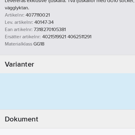
Levereras exklusive ljuskälla. Två ljuskällor med GU10 sockel
vägglyktan.
Artikelnr:
4077110021
Lev. artikelnr:
40147-34
Ean artikelnr:
7318270105381
Ersätter artikelnr:
4021519921 4062511291
Materialklass
GG18
Varianter
Dokument