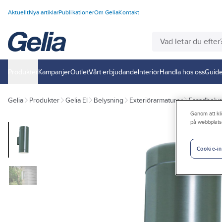
Aktuellt
Nya artiklar
Publikationer
Om Gelia
Kontakt
Produkter
Kampanjer
Outlet
Vårt erbjudande
Interiör
Handla hos oss
Guide
Gelia
Produkter
Gelia El
Belysning
Exteriörarmaturer
Fasadbely
Genom att kli
på webbplats
Cookie-in