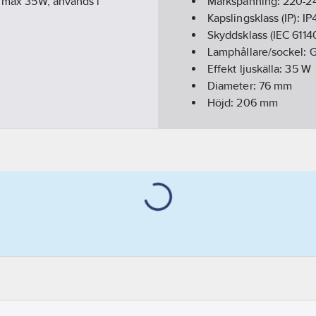
, max 35W, används i
Märkspänning:
220-2
Kapslingsklass (IP):
IP
Skyddsklass (IEC 6114
Lamphållare/sockel:
G
Effekt ljuskälla:
35
W
Diameter:
76
mm
Höjd:
206
mm
Djup:
106
mm
Färg hus/kapsling/s
Material hus/kapslin
Med ljuskälla:
Nej