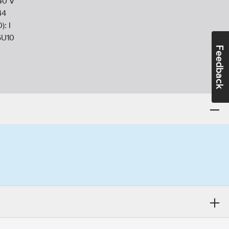
40
V
44
0):
I
U10
Feedback
tomme:
Aluminium
g/stomme:
Aluminium