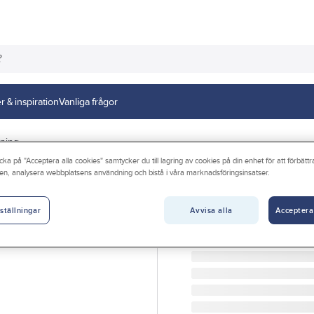
r & inspiration
Vanliga frågor
sning
cka på "Acceptera alla cookies" samtycker du till lagring av cookies på din enhet för att förbätt
en, analysera webbplatsens användning och bistå i våra marknadsföringsinsatser.
GELIA - LIGHT 4 HOME
Vägglykta tub, u
Avvisa alla
Acceptera
ställningar
VÄGGARMATUR TUBE UP
Artikelnr:
4077110021
Lev. artikelnr:
40147-34