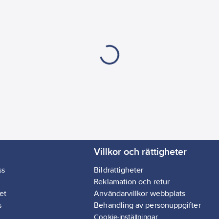
Villkor och rättigheter
ss
Bildrättigheter
Reklamation och retur
et
Användarvillkor webbplats
s
Behandling av personuppgifter
Cookie-inställningar