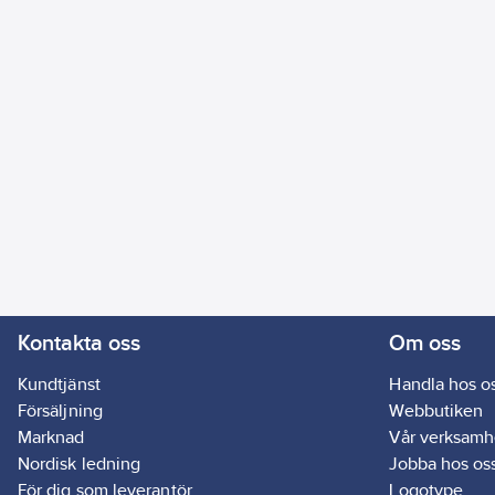
Kontakta oss
Om oss
Kundtjänst
Handla hos o
Försäljning
Webbutiken
Marknad
Vår verksamh
Nordisk ledning
Jobba hos os
För dig som leverantör
Logotype