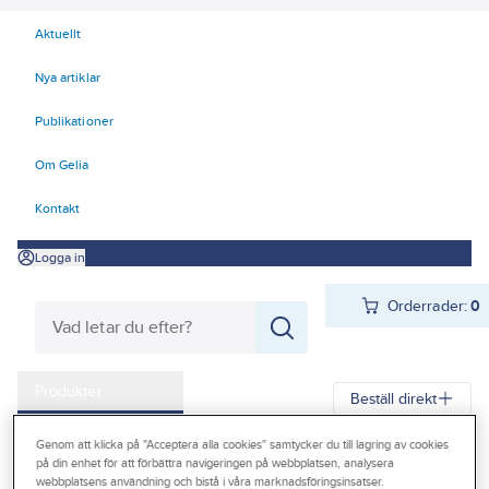
Aktuellt
Nya artiklar
Publikationer
Om Gelia
Kontakt
Logga in
Orderrader:
0
Produkter
Beställ direkt
Kampanjer
Genom att klicka på "Acceptera alla cookies" samtycker du till lagring av cookies
Gelia
Produkter
Gelia El
Belysning
Exteriörarmaturer
på din enhet för att förbättra navigeringen på webbplatsen, analysera
Outlet
webbplatsens användning och bistå i våra marknadsföringsinsatser.
Fasadbelysning