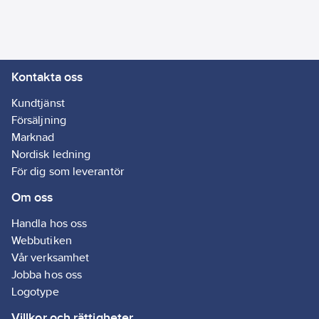
Vikt:
0.6
kg
Färg:
Svart
Längd
anslutningskabel:
Kontakta oss
0.5
m
Kabel:
Kundtjänst
H05RN-F 3G1.0
Försäljning
Marknad
Genomsnittlig
Nordisk ledning
nominell
För dig som leverantör
livslängd:
Om oss
30000
h
Handla hos oss
Temperaturområde:
Webbutiken
-25-+40
°C
Vår verksamhet
Jobba hos oss
Färgtolkningsindex
Logotype
(CRI/Ra):
90-100
Villkor och rättigheter