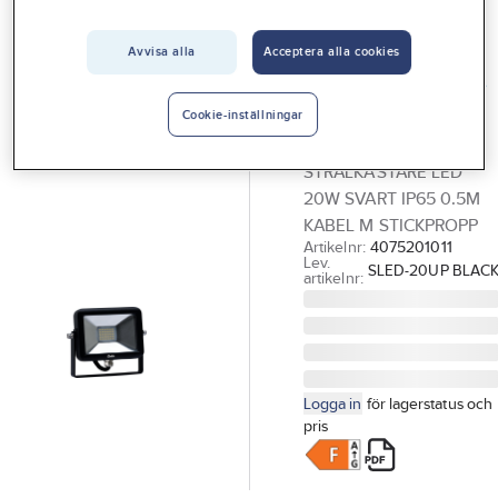
Vårt erbjudande
Avvisa alla
Acceptera alla cookies
GELIA - LIGHT 4 HOME
Interiör
Strålkastare LED,
Handla hos oss
med stickpropp,
Cookie-inställningar
Tärnö
Guider & inspiration
STRÅLKASTARE LED
Vanliga frågor
20W SVART IP65 0.5M
KABEL M STICKPROPP
Artikelnr:
4075201011
Lev.
SLED-20UP BLAC
artikelnr:
Logga in
för lagerstatus och
pris