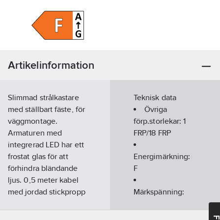
Artikelinformation
Slimmad strålkastare
Teknisk data
med ställbart fäste, för
Övriga
väggmontage.
förp.storlekar:
1
Armaturen med
FRP/18 FRP
integrerad LED har ett
frostat glas för att
Energimärkning:
förhindra bländande
F
ljus. 0,5 meter kabel
med jordad stickpropp
Märkspänning:
gör anslutningen
220-240
V
enkel. Strålkastaren