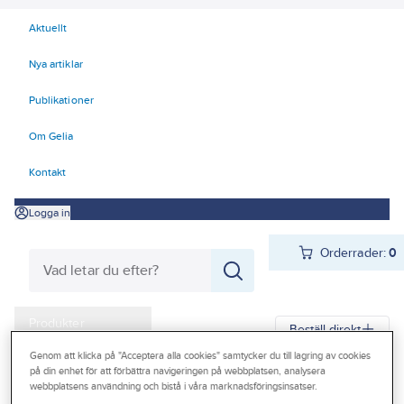
Aktuellt
Nya artiklar
Publikationer
Om Gelia
Kontakt
Logga in
Orderrader:
0
Produkter
Beställ direkt
Kampanjer
Genom att klicka på "Acceptera alla cookies" samtycker du till lagring av cookies
på din enhet för att förbättra navigeringen på webbplatsen, analysera
Gelia
Produkter
Gelia El
Belysning
Arbetsplatsbelysning
webbplatsens användning och bistå i våra marknadsföringsinsatser.
Outlet