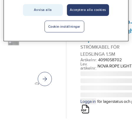
Vårt erbjudande
GELIA - WORKLIGHT
Avvisa alla
Acceptera alla cookies
Strömkabel
Interiör
startkabel till LED-
Handla hos oss
Cookie-inställningar
ljusslinga Worklig
Guider & inspiration
Rope
STRÖMKABEL FÖR
Vanliga frågor
LEDSLINGA 1.5M
Artikelnr:
4091058702
Lev.
NOVA ROPE LIGHT
artikelnr:
Logga in
för lagerstatus och 