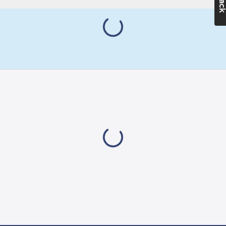
Ean
(IP):
IP44
7318270040132
artikelnr:
Längd:
1.5
m
Materialklass
GG16