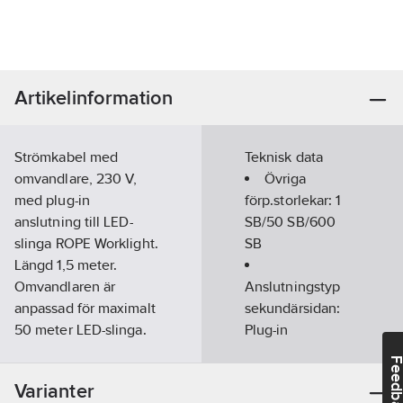
Artikelinformation
Strömkabel med
Teknisk data
omvandlare, 230 V,
Övriga
med plug-in
förp.storlekar:
1
anslutning till LED-
SB/50 SB/600
slinga ROPE Worklight.
SB
Längd 1,5 meter.
Omvandlaren är
Anslutningstyp
anpassad för maximalt
sekundärsidan:
50 meter LED-slinga.
Plug-in
Artikelnr:
4091058702
anslutning
Feedba
Lev.
NOVA ROPE LIGHT 1005
Varianter
artikelnr:
Kapslingsklass