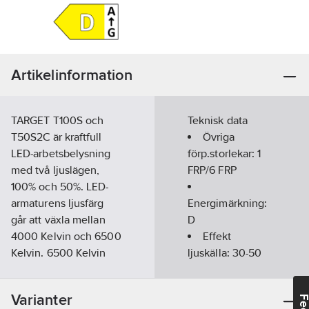
Artikelinformation
TARGET T100S och
Teknisk data
T50S2C är kraftfull
Övriga
LED-arbetsbelysning
förp.storlekar:
1
med två ljuslägen,
FRP/6 FRP
100% och 50%. LED-
armaturens ljusfärg
Energimärkning:
går att växla mellan
D
4000 Kelvin och 6500
Effekt
Kelvin. 6500 Kelvin
ljuskälla:
30-50
liknar dagsljus och
W
passar bra för
Ljusflöde:
Varianter
målningsarbeten.
2700-4500
lm