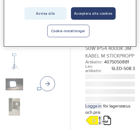
Vårt erbjudande
GELIA - WORKLIGHT
Arbetsbelysning
Avvisa alla
Acceptera alla cookies
Interiör
LED, två
Handla hos oss
ljusfärger, Gelia
Cookie-inställningar
Guider & inspiration
ARBETSLAMPA LED
50W IP54 4000K 3M
Vanliga frågor
KABEL M STICKPROPP
Artikelnr:
4075050881
Lev.
SLED-50B 3
artikelnr:
Logga in
för lagerstatus
och pris