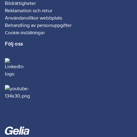
artikelnr:
Bildrättigheter
Ean
Energieffektivitetsklass:
Reklamation och retur
7318270056102
artikelnr:
D
Användarvillkor webbplats
Ersätter
Med eluttag:
Behandling av personuppgifter
4075145111 4075145121
artikelnr:
Ja
Cookie-inställningar
Materialklass
GG16
Följ oss