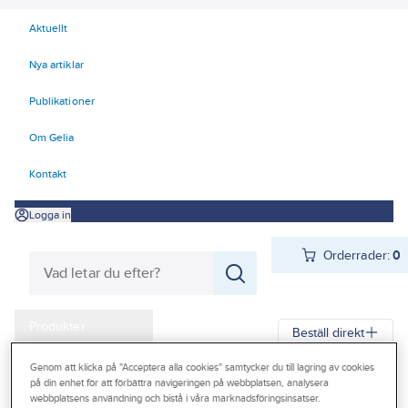
Aktuellt
Nya artiklar
Publikationer
Om Gelia
Kontakt
Logga in
Orderrader:
0
Produkter
Beställ direkt
Kampanjer
Genom att klicka på "Acceptera alla cookies" samtycker du till lagring av cookies
Gelia
Produkter
Gelia El
Belysning
Arbetsplatsbelysning
på din enhet för att förbättra navigeringen på webbplatsen, analysera
Outlet
webbplatsens användning och bistå i våra marknadsföringsinsatser.