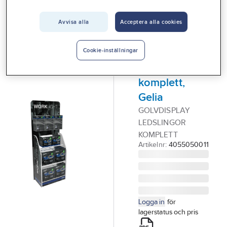
Vårt erbjudande
GELIA - WORKLIGHT
Golvdisplay
Avvisa alla
Acceptera alla cookies
Interiör
LED-slingor
Handla hos oss
Worklight
Cookie-inställningar
Guider & inspiration
Rope,
komplett,
Vanliga frågor
Gelia
GOLVDISPLAY
LEDSLINGOR
KOMPLETT
Artikelnr:
4055050011
Logga in
för
lagerstatus och pris