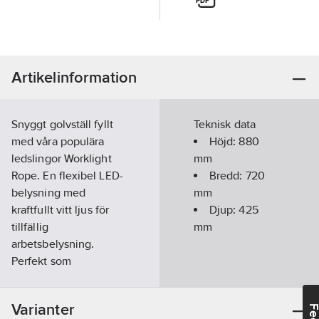
Artikelinformation
Snyggt golvställ fyllt
Teknisk data
med våra populära
Höjd:
880
ledslingor Worklight
mm
Rope. En flexibel LED-
Bredd:
720
belysning med
mm
kraftfullt vitt ljus för
Djup:
425
tillfällig
mm
arbetsbelysning.
Perfekt som
allmänbelysning för
byggarbetsplatser,
Varianter
ställningar, korridorer