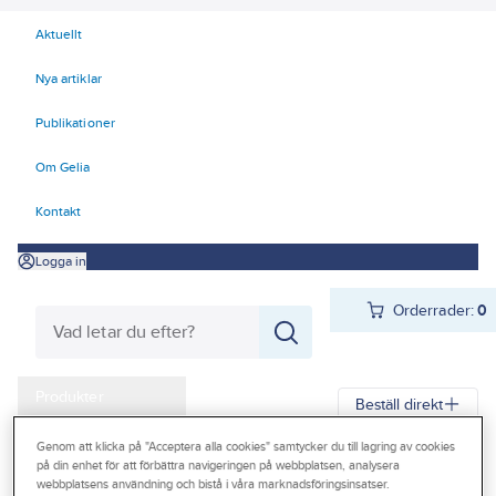
Aktuellt
Nya artiklar
Publikationer
Om Gelia
Kontakt
Logga in
Orderrader:
0
Produkter
Beställ direkt
Kampanjer
Genom att klicka på "Acceptera alla cookies" samtycker du till lagring av cookies
Gelia
Produkter
Gelia El
Belysning
Arbetsplatsbelysning
på din enhet för att förbättra navigeringen på webbplatsen, analysera
Outlet
webbplatsens användning och bistå i våra marknadsföringsinsatser.