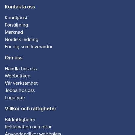
Kontakta oss
jämn skuggfri
belysning med
Kundtjänst
kraftfullt vitt ljus. LED-
Försäljning
slingorna kan
Marknad
användas som tillfällig
Nordisk ledning
belysning både vid
För dig som leverantör
inomhus- och
Om oss
utomhusbruk för att
belysa
Handla hos oss
byggarbetsplatser,
Webbutiken
korridorer, trappor,
Vår verksamhet
ställningar och
Jobba hos oss
hisschakt. Slingorna
Logotype
finns i flera olika
längder och har
Villkor och rättigheter
smarta tillbehör som
Bildrättigheter
ger en användarvänlig
Reklamation och retur
och flexibel
Användarvillkor webbplats