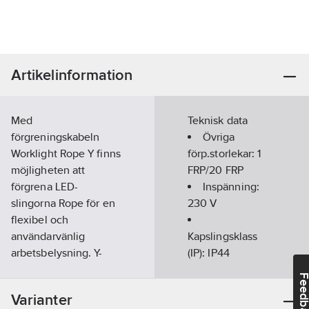
Artikelinformation
Med
Teknisk data
förgreningskabeln
Övriga
Worklight Rope Y finns
förp.storlekar:
1
möjligheten att
FRP/20 FRP
förgrena LED-
Inspänning:
slingorna Rope för en
230
V
flexibel och
användarvänlig
Kapslingsklass
arbetsbelysning. Y-
(IP):
IP44
förgreningen gör det
Utförande:
Feedba
möjligt att koppla ihop
1x1x1 m
Varianter
slingor och rikta