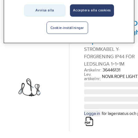
Vårt erbjudande
GELIA - WORKLIGHT
Avvisa alla
Acceptera alla cookies
Strömkabel Y-
Interiör
förgrening till LED
Handla hos oss
Cookie-inställningar
ljusslinga Worklig
Guider & inspiration
Rope
STRÖMKABEL Y-
Vanliga frågor
FÖRGRENING IP44 FÖR
LEDSLINGA 1+1+1M
Artikelnr:
36446131
Lev.
NOVA ROPE LIGHT
artikelnr:
Logga in
för lagerstatus och 