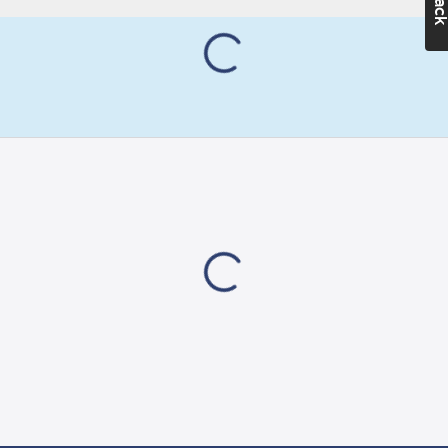
belysning i flera olika
riktningar.
Strömkabeln är 1
meter åt vardera
förgrening. LED-
slingor kopplas till
Rope Y med hjälp av
förinstallerade
kopplingar. En LED-
slinga kan kopplas
ihop upp till 50 meter.
Worklight Rope en
flexibel
arbetsbelysning som
passar utmärkt vid
belysning av större
utrymmen. LED-
belysningen ger en