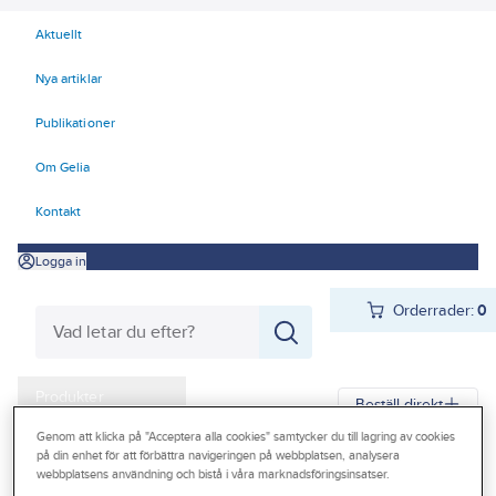
Aktuellt
Nya artiklar
Publikationer
Om Gelia
Kontakt
Logga in
Orderrader:
0
Produkter
Beställ direkt
Kampanjer
Genom att klicka på "Acceptera alla cookies" samtycker du till lagring av cookies
på din enhet för att förbättra navigeringen på webbplatsen, analysera
Gelia
Produkter
Gelia El
Belysning
Arbetsplatsbelysning
webbplatsens användning och bistå i våra marknadsföringsinsatser.
Outlet