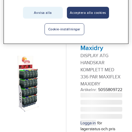
Vårt erbjudande
MAXIFLEX
Golvdisplay
Avvisa alla
Acceptera alla cookies
Interiör
handskar,
Handla hos oss
komplett, ATG
Cookie-inställningar
Guider & inspiration
Maxiflex
Maxidry
Vanliga frågor
DISPLAY ATG
HANDSKAR
KOMPLETT MED
336 PAR MAXIFLEX
MAXIDRY
Artikelnr:
5055809722
Logga in
för
lagerstatus och pris