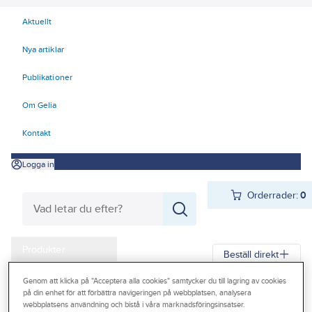
Aktuellt
Nya artiklar
Publikationer
Om Gelia
Kontakt
Logga in
Orderrader:
0
Produkter
Beställ direkt
Kampanjer
Genom att klicka på "Acceptera alla cookies" samtycker du till lagring av cookies
Gelia
Produkter
Gelia Butiksmaterial
Säljställ
på din enhet för att förbättra navigeringen på webbplatsen, analysera
Outlet
webbplatsens användning och bistå i våra marknadsföringsinsatser.