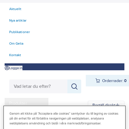
Aktuellt
Nya artiklar
Publikationer
Om Gelia
Kontakt
Logga in
Orderrader:
0
Produkter
Beställ direkt
Kampanjer
Genom att klicka på "Acceptera alla cookies" samtycker du till lagring av cookies
på din enhet för att förbättra navigeringen på webbplatsen, analysera
Gelia
Produkter
Gelia Butiksmaterial
Säljställ
webbplatsens användning och bistå i våra marknadsföringsinsatser.
Outlet