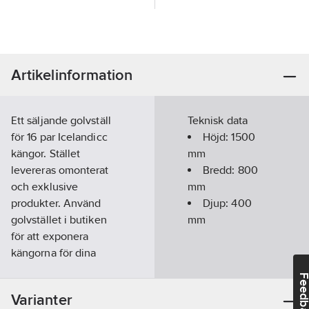
Artikelinformation
Ett säljande golvställ
Teknisk data
för 16 par Icelandicc
Höjd:
1500
kängor. Stället
mm
levereras omonterat
Bredd:
800
och exklusive
mm
produkter. Använd
Djup:
400
golvstället i butiken
mm
för att exponera
kängorna för dina
kunder där det passar
Feedba
bäst hos dig. Ställets
Varianter
storlek gör det också