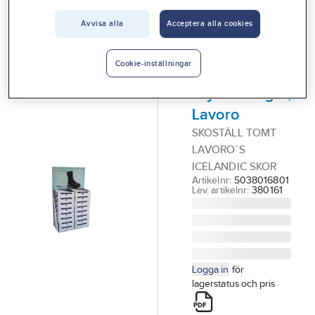
Vårt erbjudande
LAVORO
Avvisa alla
Acceptera alla cookies
Golvdisplay,
Interiör
tom, för
Handla hos oss
Cookie-inställningar
Icelandicc
Guider & inspiration
skyddskängor,
Lavoro
Vanliga frågor
SKOSTÄLL TOMT
LAVORO´S
ICELANDIC SKOR
Artikelnr:
5038016801
Lev. artikelnr:
380161
Logga in
för
lagerstatus och pris