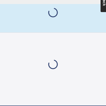
lämpligt att använda
på en bottenhylla i din
butiksinredning.
Artikelnr:
5038016801
Lev. artikelnr:
380161
Materialklass
GZ50