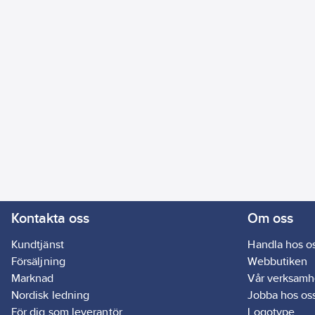
Kontakta oss
Om oss
Kundtjänst
Handla hos o
Försäljning
Webbutiken
Marknad
Vår verksamh
Nordisk ledning
Jobba hos os
För dig som leverantör
Logotype