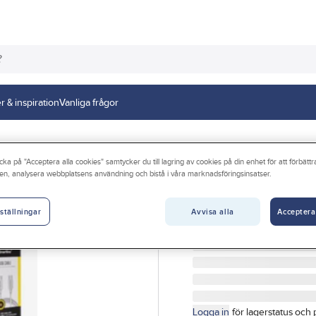
r & inspiration
Vanliga frågor
cka på "Acceptera alla cookies" samtycker du till lagring av cookies på din enhet för att förbätt
en, analysera webbplatsens användning och bistå i våra marknadsföringsinsatser.
SMARTLINE
Bänkdisplay, tom
Avvisa alla
Acceptera
ställningar
BUTIKSSTÄLL FÖR MOBI
Artikelnr:
4070165251
Logga in
för lagerstatus och 