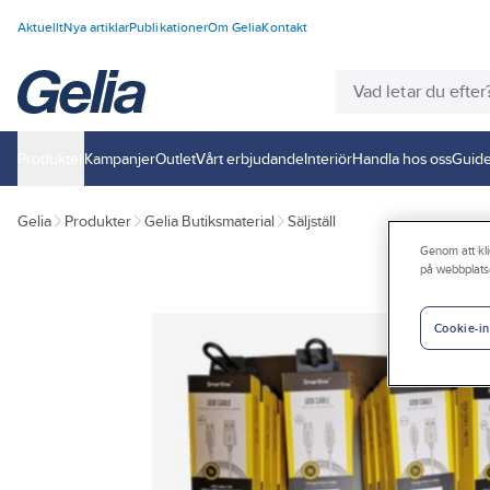
Aktuellt
Nya artiklar
Publikationer
Om Gelia
Kontakt
Produkter
Kampanjer
Outlet
Vårt erbjudande
Interiör
Handla hos oss
Guide
Gelia
Produkter
Gelia Butiksmaterial
Säljställ
Genom att kli
på webbplats
Cookie-in