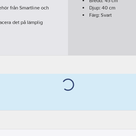
Bredd:
45
cm
behör från Smartline och
Djup:
40
cm
Färg:
Svart
lacera det på lämplig