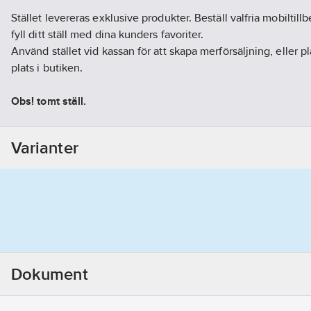
Stället levereras exklusive produkter. Beställ valfria mobiltill
fyll ditt ställ med dina kunders favoriter.
Använd stället vid kassan för att skapa merförsäljning, eller p
plats i butiken.
Obs! tomt ställ.
Artikelnr:
4070165251
Ean artikelnr:
7330985162718
Varianter
Ägarens artikelnr:
77016525
Materialklass
GG87
Dokument