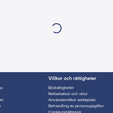
Villkor och rättigheter
ss
Bildrättigheter
Reklamation och retur
et
Användarvillkor webbplats
s
Behandling av personuppgifter
Cookie-inställningar