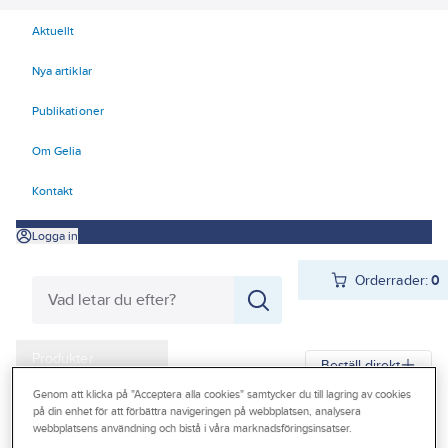
Aktuellt
Nya artiklar
Publikationer
Om Gelia
Kontakt
Logga in
Orderrader:
0
Produkter
Beställ direkt
Kampanjer
Genom att klicka på "Acceptera alla cookies" samtycker du till lagring av cookies
på din enhet för att förbättra navigeringen på webbplatsen, analysera
Gelia
Produkter
Gelia Butiksmaterial
Säljställ
webbplatsens användning och bistå i våra marknadsföringsinsatser.
Outlet