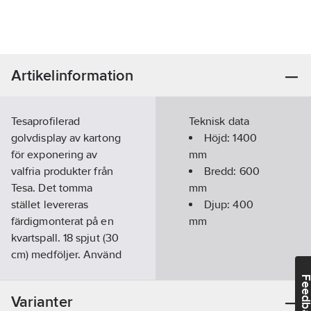
Artikelinformation
Tesaprofilerad
Teknisk data
golvdisplay av kartong
Höjd:
1400
för exponering av
mm
valfria produkter från
Bredd:
600
Tesa. Det tomma
mm
stället levereras
Djup:
400
färdigmonterat på en
mm
kvartspall. 18 spjut (30
cm) medföljer. Använd
spjuten i de
Feedba
perforerade hålen så
Varianter
att det passar för