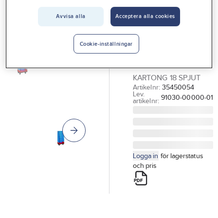
Vårt erbjudande
Golvdisplay,
Avvisa alla
Acceptera alla cookies
Interiör
tom, Tesa
DISPLAY TESA TOM
Handla hos oss
Cookie-inställningar
FÖR GOLV
Guider & inspiration
KVARTSPALL
KARTONG 18 SPJUT
Vanliga frågor
Artikelnr:
35450054
Lev.
91030-00000-01
artikelnr:
Logga in
för lagerstatus
och pris