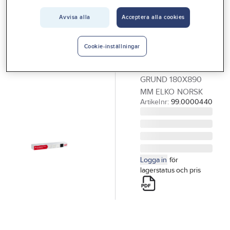
Vårt erbjudande
ELKO
Avvisa alla
Acceptera alla cookies
Demohylla,
Interiör
norsk text,
Handla hos oss
Cookie-inställningar
Elko
Guider & inspiration
DEMOHYLLA
GRUND 180X890
Vanliga frågor
MM ELKO NORSK
Artikelnr:
99.0000440
Logga in
för
lagerstatus och pris