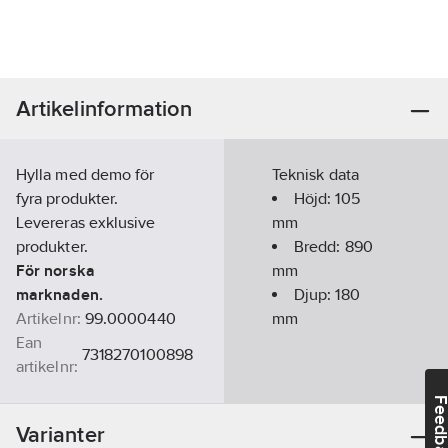
Artikelinformation
Hylla med demo för
Teknisk data
fyra produkter.
Höjd:
105
Levereras exklusive
mm
produkter.
Bredd:
890
För norska
mm
marknaden.
Djup:
180
Artikelnr:
99.0000440
mm
Ean
7318270100898
artikelnr:
Materialklass
GZ50
Feedba
Varianter