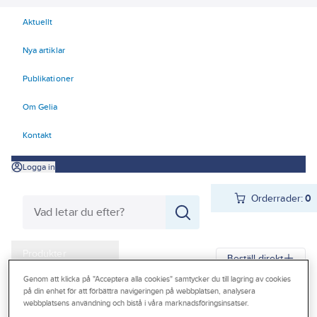
Aktuellt
Nya artiklar
Publikationer
Om Gelia
Kontakt
Logga in
Orderrader:
0
Produkter
Beställ direkt
Kampanjer
Genom att klicka på "Acceptera alla cookies" samtycker du till lagring av cookies
på din enhet för att förbättra navigeringen på webbplatsen, analysera
Gelia
Produkter
Gelia Butiksmaterial
Butiksinredning
webbplatsens användning och bistå i våra marknadsföringsinsatser.
Outlet