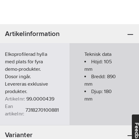
Artikelinformation
Elkoprofilerad hylla
Teknisk data
med plats för fyra
Höjd:
105
demo-produkter.
mm
Dosor ingår.
Bredd:
890
Levereras exklusive
mm
produkter.
Djup:
180
Artikelnr:
99.0000439
mm
Ean
7318270100881
artikelnr:
Materialklass
GZ50
Feedba
Varianter