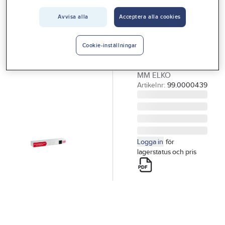
Vårt erbjudande
ELKO
Avvisa alla
Acceptera alla cookies
Demohylla,
Interiör
Elko
Handla hos oss
Cookie-inställningar
DEMOHYLLA
GRUND 180X890
Guider & inspiration
MM ELKO
Vanliga frågor
Artikelnr:
99.0000439
Logga in
för
lagerstatus och pris