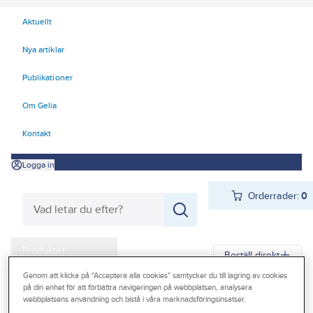
Aktuellt
Nya artiklar
Publikationer
Om Gelia
Kontakt
Logga in
Orderrader:
0
Produkter
Beställ direkt
Kampanjer
Genom att klicka på "Acceptera alla cookies" samtycker du till lagring av cookies
på din enhet för att förbättra navigeringen på webbplatsen, analysera
Gelia
Produkter
Gelia Butiksmaterial
Butiksinredning
webbplatsens användning och bistå i våra marknadsföringsinsatser.
Outlet