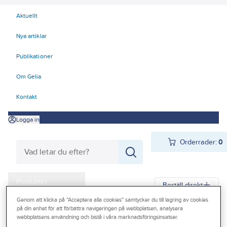
Aktuellt
Nya artiklar
Publikationer
Om Gelia
Kontakt
Logga in
Orderrader:
0
Produkter
Beställ direkt
Kampanjer
Genom att klicka på "Acceptera alla cookies" samtycker du till lagring av cookies
på din enhet för att förbättra navigeringen på webbplatsen, analysera
Gelia
Produkter
Gelia Butiksmaterial
Butiksinredning
webbplatsens användning och bistå i våra marknadsföringsinsatser.
Outlet