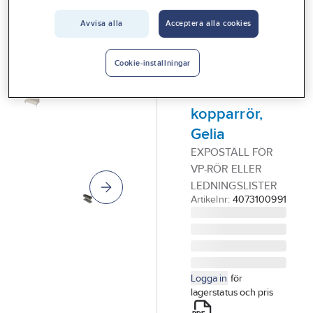
Vårt erbjudande
GELIA
Avvisa alla
Acceptera alla cookies
Expoställ för
Interiör
VP-rör,
Handla hos oss
Cookie-inställningar
ledningslist
Guider & inspiration
eller
kopparrör,
Vanliga frågor
Gelia
EXPOSTÄLL FÖR
VP-RÖR ELLER
LEDNINGSLISTER
Artikelnr:
4073100991
Logga in
för
lagerstatus och pris