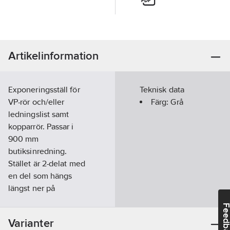
Artikelinformation
Exponeringsställ för
Teknisk data
VP-rör och/eller
Färg:
Grå
ledningslist samt
kopparrör. Passar i
900 mm
butiksinredning.
Stället är 2-delat med
en del som hängs
längst ner på
butiksinredningen och
Feedba
i vilken VP-
Varianter
rör/ledningslist ställs