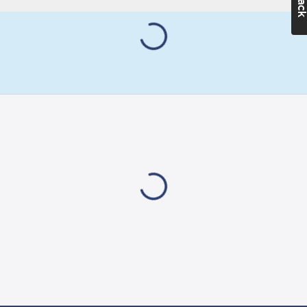
samt en del som håller
rören/listerna på plats.
Stället har 8 st fack i
varierande bredd. Plåt.
Artikelnr:
4073100991
Ean
7318271009916
artikelnr:
Materialklass
GZ50