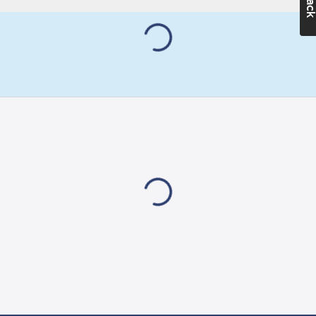
bordsställningen kan
du få mer info om
EasyClean vattenlåset.
Artikelnr:
3030000621
Materialklass
GZ50