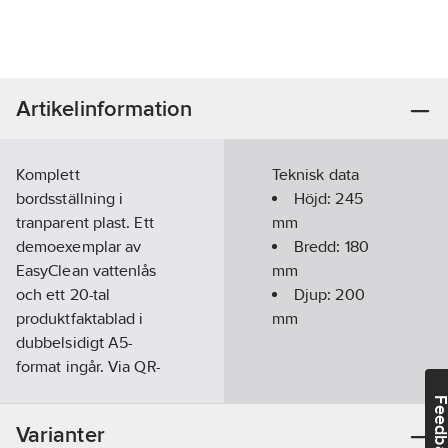
Artikelinformation
Komplett
Teknisk data
bordsställning i
Höjd:
245
tranparent plast. Ett
mm
demoexemplar av
Bredd:
180
EasyClean vattenlås
mm
och ett 20-tal
Djup:
200
produktfaktablad i
mm
dubbelsidigt A5-
format ingår. Via QR-
koden eller
Feedba
webbadressen som
Varianter
finns på