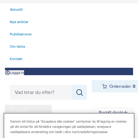
Aktuellt
Nya artiklar
Publikationer
Om Gelia
Kontakt
Logga in
Orderrader:
0
Produkter
Beställ direkt
Kampanjer
Genom att klicka på "Acceptera alla cookies" samtycker du till lagring av cookies
på din enhet för att förbättra navigeringen på webbplatsen, analysera
Gelia
Produkter
Gelia Butiksmaterial
Butiksinredning
webbplatsens användning och bistå i våra marknadsföringsinsatser.
Outlet