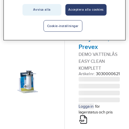
Vårt erbjudande
PREVEX
Avvisa alla
Acceptera alla cookies
Demo
Interiör
vattenlås
Handla hos oss
Cookie-inställningar
komplett,
Guider & inspiration
EasyClean,
Prevex
Vanliga frågor
DEMO VATTENLÅS
EASY CLEAN
KOMPLETT
Artikelnr:
3030000621
Logga in
för
lagerstatus och pris