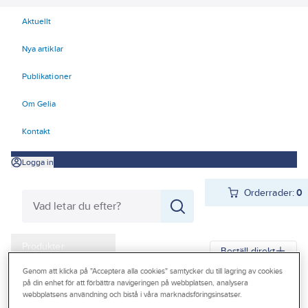
Aktuellt
Nya artiklar
Publikationer
Om Gelia
Kontakt
Logga in
Orderrader:
0
Produkter
Beställ direkt
Kampanjer
Genom att klicka på "Acceptera alla cookies" samtycker du till lagring av cookies
på din enhet för att förbättra navigeringen på webbplatsen, analysera
Gelia
Produkter
Gelia VVS
Blandare
Blandarfäste
webbplatsens användning och bistå i våra marknadsföringsinsatser.
Outlet