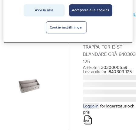
Vårt erbjudande
GELIA
Avvisa alla
Acceptera alla cookies
Exponeringsmodu
Interiör
trappa för
Handla hos oss
Cookie-inställningar
blandare, Gelia
Guider & inspiration
EXPONERINGSMODUL
TRAPPA FÖR 13 ST
Vanliga frågor
BLANDARE GRÅ 840303
125
Artikelnr:
3030000559
Lev. artikelnr:
840303-125
Logga in
för lagerstatus och
pris