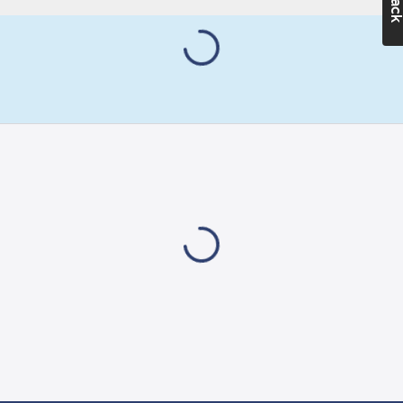
7392462121953
artikelnr:
Materialklass
GZ50