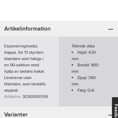
Artikelinformation
Exponeringmodul,
Teknisk data
trappa, för 13 stycken
Höjd:
420
blandare som hängs i
mm
en 90-sektion med
Bredd:
900
hjälp av tavlans hakar.
mm
Levereras utan
Djup:
360
blandare, som beställs
mm
separat.
Färg:
Grå
Artikelnr:
3030000559
Lev.
840303-125
Feedba
artikelnr:
Varianter
Ean